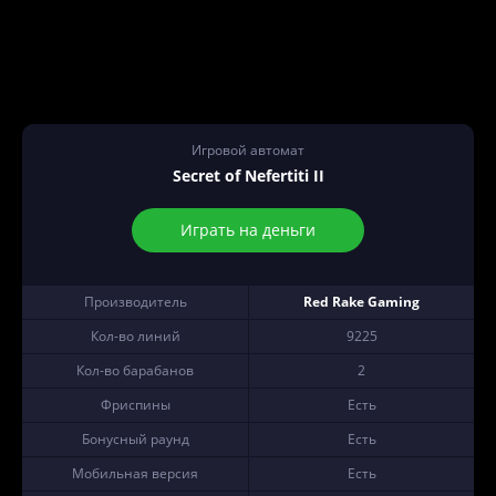
Игровой автомат
Secret of Nefertiti II
Играть на деньги
Производитель
Red Rake Gaming
Кол-во линий
9225
Кол-во барабанов
2
Фриспины
Есть
Бонусный раунд
Есть
Мобильная версия
Есть