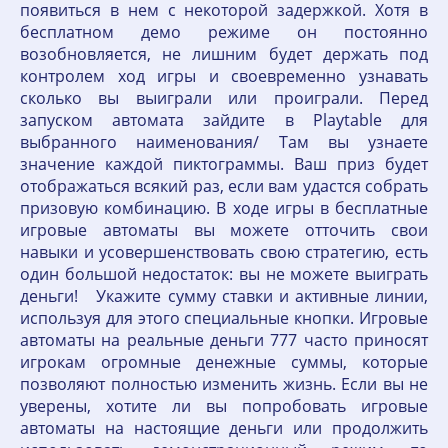
появиться в нем с некоторой задержкой. Хотя в
бесплатном демо режиме он постоянно
возобновляется, не лишним будет держать под
контролем ход игры и своевременно узнавать
сколько вы выиграли или проиграли. Перед
запуском автомата зайдите в Playtable для
выбранного наименования/ Там вы узнаете
значение каждой пиктограммы. Ваш приз будет
отображаться всякий раз, если вам удастся собрать
призовую комбинацию. В ходе игры в бесплатные
игровые автоматы вы можете отточить свои
навыки и усовершенствовать свою стратегию, есть
один большой недостаток: вы не можете выиграть
деньги! Укажите сумму ставки и активные линии,
используя для этого специальные кнопки. Игровые
автоматы на реальные деньги 777 часто приносят
игрокам огромные денежные суммы, которые
позволяют полностью изменить жизнь. Если вы не
уверены, хотите ли вы попробовать игровые
автоматы на настоящие деньги или продолжить