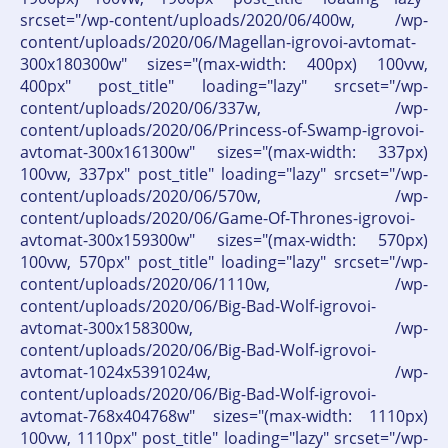
srcset="/wp-content/uploads/2020/06/400w, /wp-
content/uploads/2020/06/Magellan-igrovoi-avtomat-
300x180300w" sizes="(max-width: 400px) 100vw,
400px" post_title" loading="lazy" srcset="/wp-
content/uploads/2020/06/337w, /wp-
content/uploads/2020/06/Princess-of-Swamp-igrovoi-
avtomat-300x161300w" sizes="(max-width: 337px)
100vw, 337px" post_title" loading="lazy" srcset="/wp-
content/uploads/2020/06/570w, /wp-
content/uploads/2020/06/Game-Of-Thrones-igrovoi-
avtomat-300x159300w" sizes="(max-width: 570px)
100vw, 570px" post_title" loading="lazy" srcset="/wp-
content/uploads/2020/06/1110w, /wp-
content/uploads/2020/06/Big-Bad-Wolf-igrovoi-
avtomat-300x158300w, /wp-
content/uploads/2020/06/Big-Bad-Wolf-igrovoi-
avtomat-1024x5391024w, /wp-
content/uploads/2020/06/Big-Bad-Wolf-igrovoi-
avtomat-768x404768w" sizes="(max-width: 1110px)
100vw, 1110px" post_title" loading="lazy" srcset="/wp-