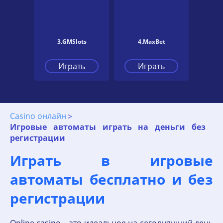
3.GMSlots
4.MaxBet
Играть
Играть
Casino онлайн
Игровые автоматы играть на деньги без
регистрации
Играть в игровые
автоматы бесплатно и без
регистрации