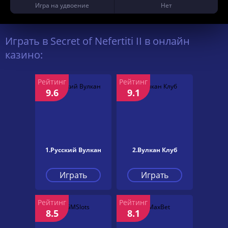
Игра на удвоение
Нет
Играть в Secret of Nefertiti II в онлайн
казино:
Рейтинг
Рейтинг
9.6
9.1
1.Русский Вулкан
2.Вулкан Клуб
Играть
Играть
Рейтинг
Рейтинг
8.5
8.1