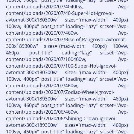
100vw, 700px" post_title" loading="lazy" srcset="/wp-
content/uploads/2020/07/40400w, /wp-
content/uploads/2020/07/40-Super-Hot-igrovoi-
avtomat-300x180300w" sizes="(max-width: 400px)
100vw, 400px" post_title" loading="lazy" srcset="/wp-
content/uploads/2020/07/460w, /wp-
content/uploads/2020/07/Rise-of-Ra-igrovoi-avtomat-
300x189300w" sizes="(max-width: 460px) 100vw,
460px" post_title" loading="lazy" srcset="/wp-
content/uploads/2020/07/100400w, /wp-
content/uploads/2020/07/100-Super-Hot-igrovoi-
avtomat-300x180300w" sizes="(max-width: 400px)
100vw, 400px" post_title" loading="lazy" srcset="/wp-
content/uploads/2020/07/460w, /wp-
content/uploads/2020/07/Zodiac-Wheel-igrovoi-
avtomat-300x189300w" sizes="(max-width: 460px)
100vw, 460px" post_title" loading="lazy" srcset="/wp-
content/uploads/2020/06/460w, /wp-
content/uploads/2020/06/Shining-Crown-igrovoi-
avtomat-300x189300w" sizes="(max-width: 460px)
100vw, 460px" post_title" loading="lazy" srcset="/wp-