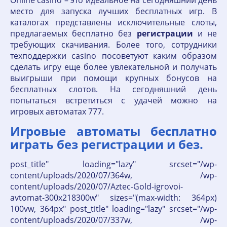
Online casino – это идеальное на сегодняшний день
место для запуска лучших бесплатных игр. В
каталогах представлены исключительные слоты,
предлагаемых бесплатно без
регистрации
и не
требующих скачивания. Более того, сотрудники
техподдержки casino посоветуют каким образом
сделать игру еще более увлекательной и получать
выигрыши при помощи крупных бонусов на
бесплатных слотов. На сегодняшний день
попытаться встретиться с удачей можно на
игровых автоматах 777.
Игровые автоматы бесплатно
играть без регистрации и без.
post_title" loading="lazy" srcset="/wp-
content/uploads/2020/07/364w, /wp-
content/uploads/2020/07/Aztec-Gold-igrovoi-
avtomat-300x218300w" sizes="(max-width: 364px)
100vw, 364px" post_title" loading="lazy" srcset="/wp-
content/uploads/2020/07/337w, /wp-