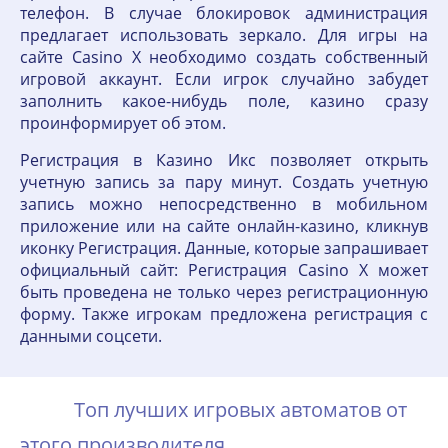
телефон. В случае блокировок администрация
предлагает использовать зеркало. Для игры на
сайте Casino X необходимо создать собственный
игровой аккаунт. Если игрок случайно забудет
заполнить какое-нибудь поле, казино сразу
проинформирует об этом.
Регистрация в Казино Икс позволяет открыть
учетную запись за пару минут. Создать учетную
запись можно непосредственно в мобильном
приложение или на сайте онлайн-казино, кликнув
иконку Регистрация. Данные, которые запрашивает
официальный сайт: Регистрация Casino X может
быть проведена не только через регистрационную
форму. Также игрокам предложена регистрация с
данными соцсети.
Топ лучших игровых автоматов от
этого производителя