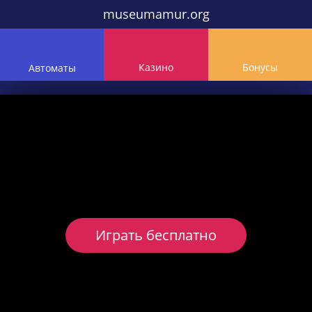
museumamur.org
Казино
Бонусы
Автоматы
Играть бесплатно