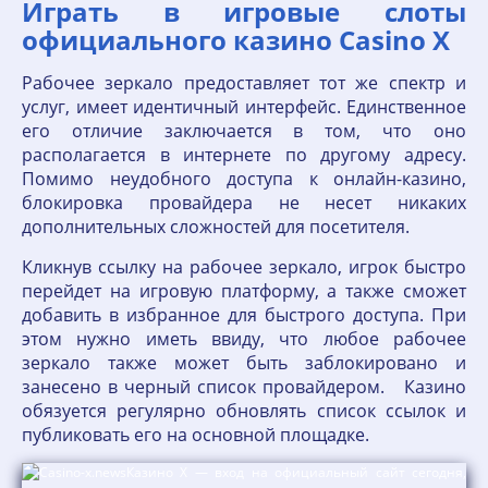
Играть в игровые слоты
официального казино Casino X
Рабочее зеркало предоставляет тот же спектр и
услуг, имеет идентичный интерфейс. Единственное
его отличие заключается в том, что оно
располагается в интернете по другому адресу.
Помимо неудобного доступа к онлайн-казино,
блокировка провайдера не несет никаких
дополнительных сложностей для посетителя.
Кликнув ссылку на рабочее зеркало, игрок быстро
перейдет на игровую платформу, а также сможет
добавить в избранное для быстрого доступа. При
этом нужно иметь ввиду, что любое рабочее
зеркало также может быть заблокировано и
занесено в черный список провайдером. Казино
обязуется регулярно обновлять список ссылок и
публиковать его на основной площадке.