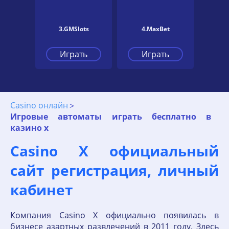
3.GMSlots
4.MaxBet
Играть
Играть
Casino онлайн
Игровые автоматы играть бесплатно в
казино х
Casino X официальный
сайт регистрация, личный
кабинет
Компания Casino X официально появилась в
бизнесе азартных развлечений в 2011 году. Здесь