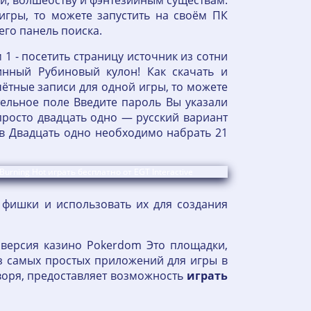
агии, волшебству и фэнтезийным существам.
игры, то можете запустить на своём ПК
его панель поиска.
1 - посетить страницу источник из сотни
инный Рубиновый кулон! Как скачать и
чётные записи для одной игры, то можете
тельное поле Введите пароль Вы указали
просто двадцать одно — русский вариант
 в Двадцать одно необходимо набрать 21
е фишки и использовать их для создания
версия казино Pokerdom Это площадки,
з самых простых приложений для игры в
воря, предоставляет возможность
играть