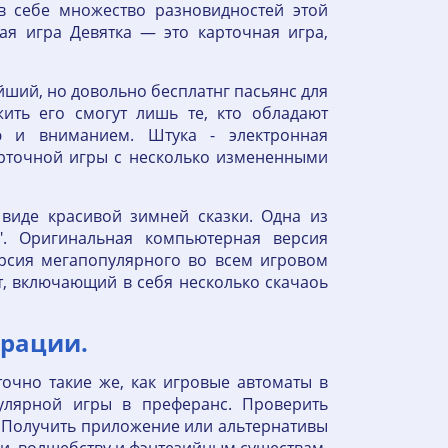
в себе множество разновидностей этой
ая игра Девятка — это карточная игра,
йший, но довольно бесплатнг пасьянс для
ить его смогут лишь те, кто обладают
ю и вниманием. Штука - электронная
арточной игры с несколько измененными
виде красивой зимней сказки. Одна из
". Оригинальная компьютерная версия
рсия мегапопулярного во всем игровом
т, включающий в себя несколько скачаоь
трации.
очно такие же, как игровые автоматы в
улярной игры в преферанс. Проверить
о Получить приложение или альтернативы