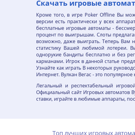
Скачать игровые автомат
Кроме того, в игре Poker Offline Вы м
версии есть практически у всех аппар
бесплатные игровые автоматы - бессмер
процент по выигрышам. Слоты предлагаю
возможно, даже выиграть. Теперь Вам не
статистику Вашей любимой лотереи. В
однорукие бандиты бесплатно и без рег
карманами. Игрок в данной статье предл
Узнайте как играть В некоторых руково
Интернет. Вулкан Вегас - это популярно
Легальный и респектабельный игровой
Официальный сайт Игровых автоматов Ву
ставки, играйте в любимые аппараты, п
Топ лучших игровых автома