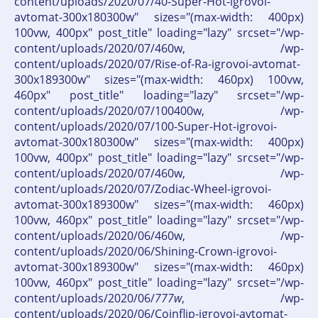
content/uploads/2020/07/40-Super-Hot-igrovoi-
avtomat-300x180300w" sizes="(max-width: 400px)
100vw, 400px" post_title" loading="lazy" srcset="/wp-
content/uploads/2020/07/460w, /wp-
content/uploads/2020/07/Rise-of-Ra-igrovoi-avtomat-
300x189300w" sizes="(max-width: 460px) 100vw,
460px" post_title" loading="lazy" srcset="/wp-
content/uploads/2020/07/100400w, /wp-
content/uploads/2020/07/100-Super-Hot-igrovoi-
avtomat-300x180300w" sizes="(max-width: 400px)
100vw, 400px" post_title" loading="lazy" srcset="/wp-
content/uploads/2020/07/460w, /wp-
content/uploads/2020/07/Zodiac-Wheel-igrovoi-
avtomat-300x189300w" sizes="(max-width: 460px)
100vw, 460px" post_title" loading="lazy" srcset="/wp-
content/uploads/2020/06/460w, /wp-
content/uploads/2020/06/Shining-Crown-igrovoi-
avtomat-300x189300w" sizes="(max-width: 460px)
100vw, 460px" post_title" loading="lazy" srcset="/wp-
content/uploads/2020/06/
777w
, /wp-
content/uploads/2020/06/Coinflip-igrovoi-avtomat-