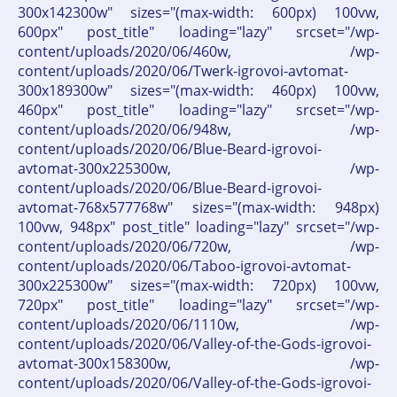
300x142300w" sizes="(max-width: 600px) 100vw,
600px" post_title" loading="lazy" srcset="/wp-
content/uploads/2020/06/460w, /wp-
content/uploads/2020/06/Twerk-igrovoi-avtomat-
300x189300w" sizes="(max-width: 460px) 100vw,
460px" post_title" loading="lazy" srcset="/wp-
content/uploads/2020/06/948w, /wp-
content/uploads/2020/06/Blue-Beard-igrovoi-
avtomat-300x225300w, /wp-
content/uploads/2020/06/Blue-Beard-igrovoi-
avtomat-768x577768w" sizes="(max-width: 948px)
100vw, 948px" post_title" loading="lazy" srcset="/wp-
content/uploads/2020/06/720w, /wp-
content/uploads/2020/06/Taboo-igrovoi-avtomat-
300x225300w" sizes="(max-width: 720px) 100vw,
720px" post_title" loading="lazy" srcset="/wp-
content/uploads/2020/06/1110w, /wp-
content/uploads/2020/06/Valley-of-the-Gods-igrovoi-
avtomat-300x158300w, /wp-
content/uploads/2020/06/Valley-of-the-Gods-igrovoi-