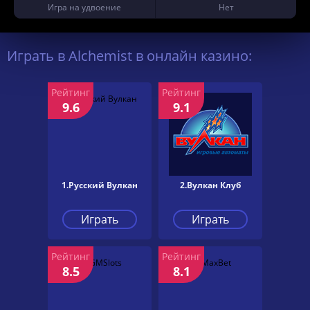
Игра на удвоение
Нет
Играть в Alchemist в онлайн казино:
Рейтинг
Рейтинг
9.6
9.1
1.Русский Вулкан
2.Вулкан Клуб
Играть
Играть
Рейтинг
Рейтинг
8.5
8.1