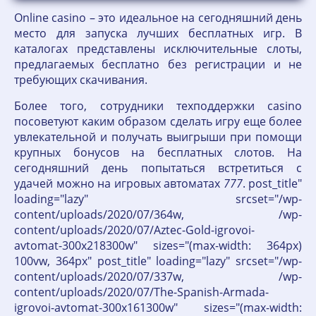
Online casino – это идеальное на сегодняшний день
место для запуска лучших бесплатных игр. В
каталогах представлены исключительные слоты,
предлагаемых бесплатно без регистрации и не
требующих скачивания.
Более того, сотрудники техподдержки casino
посоветуют каким образом сделать игру еще более
увлекательной и получать выигрыши при помощи
крупных бонусов на бесплатных слотов. На
сегодняшний день попытаться встретиться с
удачей можно на игровых автоматах
777
. post_title"
loading="lazy" srcset="/wp-
content/uploads/2020/07/364w, /wp-
content/uploads/2020/07/Aztec-Gold-igrovoi-
avtomat-300x218300w" sizes="(max-width: 364px)
100vw, 364px" post_title" loading="lazy" srcset="/wp-
content/uploads/2020/07/337w, /wp-
content/uploads/2020/07/The-Spanish-Armada-
igrovoi-avtomat-300x161300w" sizes="(max-width: