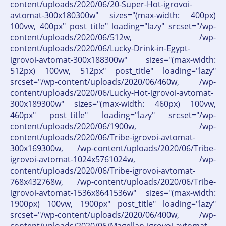
content/uploads/2020/06/20-Super-Hot-igrovoi-
avtomat-300x180300w" sizes="(max-width: 400px)
100vw, 400px" post_title" loading="lazy" srcset="/wp-
content/uploads/2020/06/512w, /wp-
content/uploads/2020/06/Lucky-Drink-in-Egypt-
igrovoi-avtomat-300x188300w" sizes="(max-width:
512px) 100vw, 512px" post_title" loading="lazy"
srcset="/wp-content/uploads/2020/06/460w, /wp-
content/uploads/2020/06/Lucky-Hot-igrovoi-avtomat-
300x189300w" sizes="(max-width: 460px) 100vw,
460px" post_title" loading="lazy" srcset="/wp-
content/uploads/2020/06/1900w, /wp-
content/uploads/2020/06/Tribe-igrovoi-avtomat-
300x169300w, /wp-content/uploads/2020/06/Tribe-
igrovoi-avtomat-1024x5761024w, /wp-
content/uploads/2020/06/Tribe-igrovoi-avtomat-
768x432768w, /wp-content/uploads/2020/06/Tribe-
igrovoi-avtomat-1536x8641536w" sizes="(max-width:
1900px) 100vw, 1900px" post_title" loading="lazy"
srcset="/wp-content/uploads/2020/06/400w, /wp-