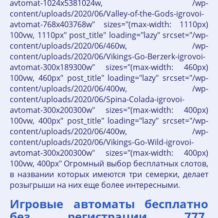
avtomat-1024x5381024w, /wp-
content/uploads/2020/06/Valley-of-the-Gods-igrovoi-
avtomat-768x403768w" sizes="(max-width: 1110px)
100vw, 1110px" post_title" loading="lazy" srcset="/wp-
content/uploads/2020/06/460w, /wp-
content/uploads/2020/06/Vikings-Go-Berzerk-igrovoi-
avtomat-300x189300w" sizes="(max-width: 460px)
100vw, 460px" post_title" loading="lazy" srcset="/wp-
content/uploads/2020/06/400w, /wp-
content/uploads/2020/06/Spina-Colada-igrovoi-
avtomat-300x200300w" sizes="(max-width: 400px)
100vw, 400px" post_title" loading="lazy" srcset="/wp-
content/uploads/2020/06/400w, /wp-
content/uploads/2020/06/Vikings-Go-Wild-igrovoi-
avtomat-300x200300w" sizes="(max-width: 400px)
100vw, 400px" Огромный выбор бесплатных слотов,
в названии которых имеются три семерки, делает
розыгрыши на них еще более интересными.
Игровые автоматы бесплатно
без регистрации 777,