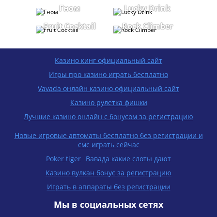
Гном
Lucky Drink
Fruit Cocktail
Rock Climber
Казино кинг официальный сайт
Игры про казино играть бесплатно
Vavada онлайн казино официальный сайт
Казино рулетка фишки
Лучшие казино онлайн с бонусом за регистрацию
Новые игровые автоматы бесплатно без регистрации и
смс играть сейчас
Poker tiger
Вавада какие слоты дают
Казино вулкан бонус за регистрацию
Играть в аппараты без регистрации
Мы в социальных сетях