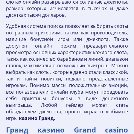
слотах онлайн разыгрываются солидные джекпоты,
размер которых исчисляется в тысячах и даже
десятках тысяч долларов.
Удобная система поиска позволяет выбирать слоты
по разным критериям, таким как производитель,
наличие бонусной игры или джекпота. Также
доступен онлайн режим предварительного
просмотра основных характеристик каждого слота,
таких как количество барабанов и линий, диапазон
ставок, максимально возможный выигрыш. Можно
выбрать как слоты, которые давно стали классикой,
так и найти новинки, недавно представленные
игрокам. Помимо массы положительных эмоций,
все пользователи онлайн клуба могут порадовать
себя приятным бонусом в виде денежного
выигрыша. Любой геймер может стать
обладателем джекпота, просто играя в любимые
игры
казино
Гранд
.
Гранд казино Grand casino