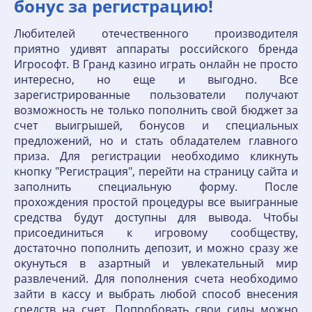
бонус за регистрацию!
Любителей отечественного производителя
приятно удивят аппараты российского бренда
Игрософт. В Гранд казино играть онлайн не просто
интересно, но еще и выгодно. Все
зарегистрированные пользователи получают
возможность не только пополнить свой бюджет за
счет выигрышей, бонусов и специальных
предложений, но и стать обладателем главного
приза. Для регистрации необходимо кликнуть
кнопку "Регистрация", перейти на страницу сайта и
заполнить специальную форму. После
прохождения простой процедуры все выигранные
средства будут доступны для вывода. Чтобы
присоединиться к игровому сообществу,
достаточно пополнить депозит, и можно сразу же
окунуться в азартный и увлекательный мир
развлечений. Для пополнения счета необходимо
зайти в кассу и выбрать любой способ внесения
средств на счет. Попробовать свои силы можно