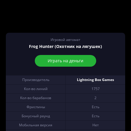
Игровой автомат
Frog Hunter (Охотник на лягушек)
Играть на деньги
Производитель
Lightning Box Games
Кол-во линий
1757
Кол-во барабанов
2
Фриспины
Есть
Бонусный раунд
Есть
Мобильная версия
Нет