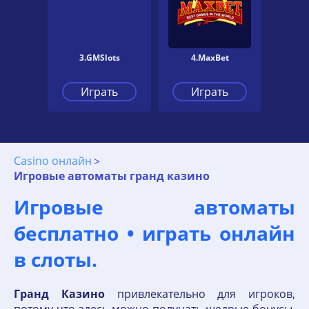
3.GMSlots
4.MaxBet
Играть
Играть
Casino онлайн
Игровые автоматы гранд казино
Игровые автоматы
бесплатно • играть онлайн
в слоты.
Гранд
Казино
привлекательно для игроков,