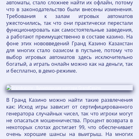
автоматы, стало сложнее найти их офлайн, потому
что в законодательство были внесены изменения.
Требования к залам игровых автоматов
ужесточились, так что они практически перестали
функционировать как самостоятельные заведения,
а работают преимущественно в составе казино. На
фоне этих нововведений Гранд Казино Казахстан
для многих стало оазисом в пустыне, потому что
выбор игровых автоматов здесь исключительно
богатый, а играть онлайн можно как на деньги, так
и бесплатно, в демо-режиме.
В Гранд Казино можно найти такие развлечения
как: Исход игры зависит от сертифицированного
генератора случайных чисел, так что игроки могут
не опасаться мошенничества. Процент возврата в
некоторых слотах достигает 99, что обеспечивает
очень хорошие шансы на выигрыш. На многих