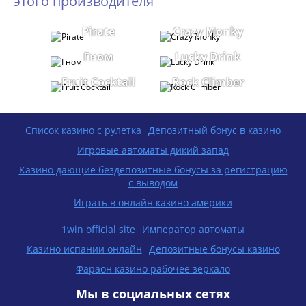
этого производителя
Pirate
Crazy Monky
Гном
Lucky Drink
Fruit Cocktail
Rock Climber
Список казино с рулетка
Депозитный бонус в казино
Игровые автоматы дикий запад
Казино дающие бездепозитные бонусы за регистрацию
с выводом
Играть в онлайн казино америки
1win official site
Император автоматы
Казино испании онлайн
Депозитные бонусы казино
Фараон казино рабочее зеркало
Мы в социальных сетях