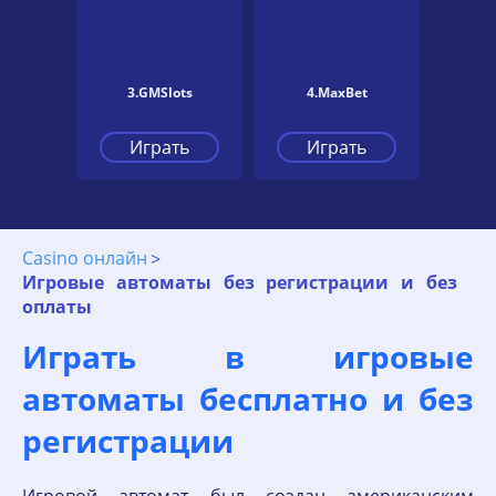
3.GMSlots
4.MaxBet
Играть
Играть
Casino онлайн
Игровые автоматы без регистрации и без
оплаты
Играть в игровые
автоматы бесплатно и без
регистрации