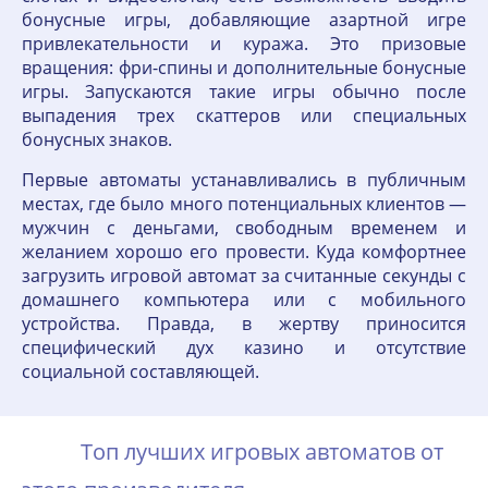
бонусные игры, добавляющие азартной игре
привлекательности и куража. Это призовые
вращения: фри-спины и дополнительные бонусные
игры. Запускаются такие игры обычно после
выпадения трех скаттеров или специальных
бонусных знаков.
Первые автоматы устанавливались в публичным
местах, где было много потенциальных клиентов ―
мужчин с деньгами, свободным временем и
желанием хорошо его провести. Куда комфортнее
загрузить игровой автомат за считанные секунды с
домашнего компьютера или с мобильного
устройства. Правда, в жертву приносится
специфический дух казино и отсутствие
социальной составляющей.
Топ лучших игровых автоматов от