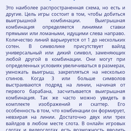
Это наиболее распространенная схема, но есть и
другие. Цель игры состоит в том, чтобы добиться
выигрышной комбинации. Выигрышная
комбинация определяется линиями ставки
прямыми или ломаными, идущими слева направо.
Количество линий варьируется от 1 до нескольких
сотен. В символике присутствует вайлд
универсальный или дикий символ, заменяющих
любой другой в комбинации. Они могут при
определенных условиях увеличиваться в размерах,
умножать выигрыш, закрепляться на несколько
спинов. Когда 3 или больше символов
выстраиваются подряд на линии, начиная от
первого барабана, засчитывается выигрышная
комбинация. Так же часто можно увидеть в
комплекте изображений и скаттер. Его
особенность в том, что комбинации он формирует,
невзирая на линии. Достаточно двух или трех
вайлдов в любом месте слота. В онлайн игровых
слотах и видеослотах, есть возможность вводить