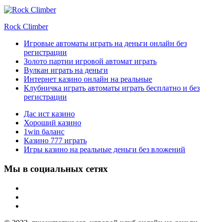
Rock Climber
Игровые автоматы играть на деньги онлайн без
регистрации
Золото партии игровой автомат играть
Вулкан играть на деньги
Интернет казино онлайн на реальные
Клубничка играть автоматы играть бесплатно и без
регистрации
Дас ист казино
Хороший казино
1win баланс
Казино 777 играть
Игры казино на реальные деньги без вложений
Мы в социальных сетях