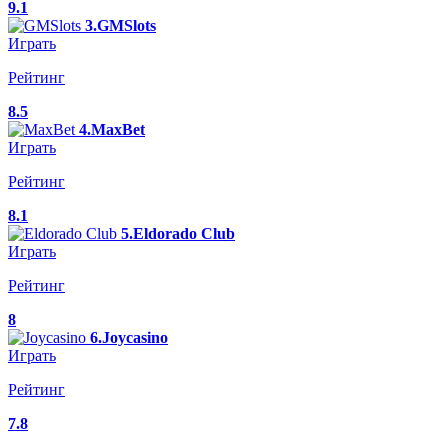
9.1
3.GMSlots
Играть
Рейтинг
8.5
4.MaxBet
Играть
Рейтинг
8.1
5.Eldorado Club
Играть
Рейтинг
8
6.Joycasino
Играть
Рейтинг
7.8