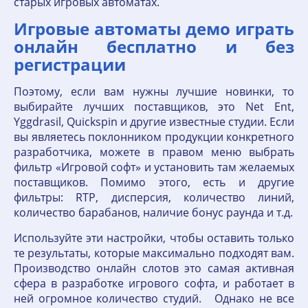
старых игровых автоматах.
Игровые автоматы демо играть
онлайн бесплатно и без
регистрации
Поэтому, если вам нужны лучшие новинки, то
выбирайте лучших поставщиков, это Net Ent,
Yggdrasil, Quickspin и другие известные студии. Если
вы являетесь поклонником продукции конкретного
разработчика, можете в правом меню выбрать
фильтр «Игровой софт» и установить там желаемых
поставщиков. Помимо этого, есть и другие
фильтры: RTP, дисперсия, количество линий,
количество барабанов, наличие бонус раунда и т.д.
Используйте эти настройки, чтобы оставить только
те результаты, которые максимально подходят вам.
Производство онлайн слотов это самая активная
сфера в разработке игрового софта, и работает в
ней огромное количество студий. Однако не все