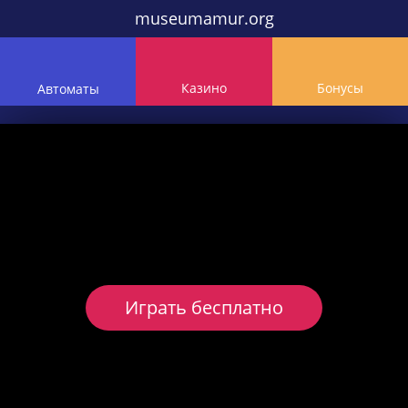
museumamur.org
Казино
Бонусы
Автоматы
Играть бесплатно