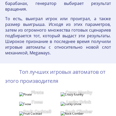
барабанах, генератор выбирает результат
вращения.
То есть, выиграл игрок или проиграл, а также
размер выигрыша. Исходя из этих параметров,
затем из огромного множества готовых сценариев
подбирается тот, который выдаст эти результаты.
Широкое признание в последнее время получили
игровые автоматы с относительно новой слот
механикой, Megaways.
Топ лучших игровых автоматов от
этого производителя
Pirate
Crazy Monky
Гном
Lucky Drink
Fruit Cocktail
Rock Climber