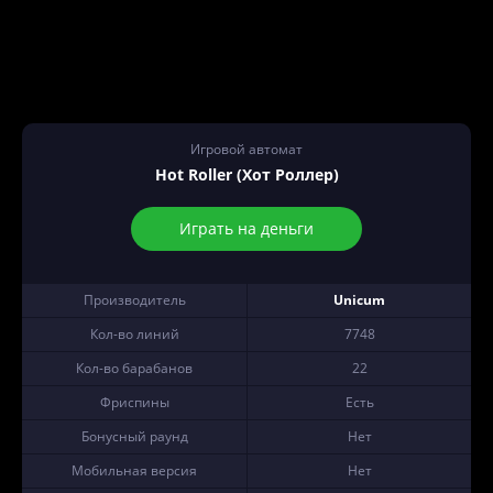
Игровой автомат
Hot Roller (Хот Роллер)
Играть на деньги
Производитель
Unicum
Кол-во линий
7748
Кол-во барабанов
22
Фриспины
Есть
Бонусный раунд
Нет
Мобильная версия
Нет