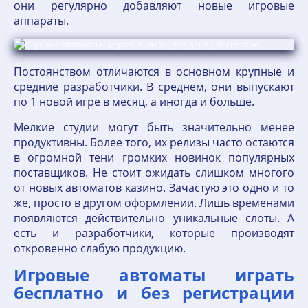
они регулярно добавляют новые игровые
аппараты.
Постоянством отличаются в основном крупные и
средние разработчики. В среднем, они выпускают
по 1 новой игре в месяц, а иногда и больше.
Мелкие студии могут быть значительно менее
продуктивны. Более того, их релизы часто остаются
в огромной тени громких новинок популярных
поставщиков. Не стоит ожидать слишком многого
от новых автоматов казино. Зачастую это одно и то
же, просто в другом оформлении. Лишь временами
появляются действительно уникальные слоты. А
есть и разработчики, которые производят
откровенно слабую продукцию.
Игровые автоматы играть
бесплатно и без регистрации