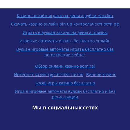
Казино онлайн играть на деньги рубли максбет
Скачать казино онлайн pin up контрольчестности рф
Играть в вулкан казино на деньги отзывы
Игровые автоматы играть бесплатно онлайн
Вулкан игровые автоматы играть бесплатно без
регистрации сейчас
Обзор онлайн казино admiral
Интернет казино goldfishka casino
Винное казино
Флэш игры казино бесплатно
Игра в игровые автоматы вулкан бесплатно и без
регистрации
Мы в социальных сетях