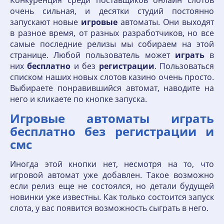
Конкуренция среди поставщиков онлайн слотов
очень сильная, и десятки студий постоянно
запускают новые
игровые
автоматы. Они выходят
в разное время, от разных разработчиков, но все
самые последние релизы мы собираем на этой
странице. Любой пользователь может
играть
в
них
бесплатно
и без
регистрации
. Пользоваться
списком наших новых слотов казино очень просто.
Выбираете понравившийся автомат, наводите на
него и кликаете по кнопке запуска.
Игровые автоматы играть
бесплатно без регистрации и
смс
Иногда этой кнопки нет, несмотря на то, что
игровой автомат уже добавлен. Такое возможно
если релиз еще не состоялся, но детали будущей
новинки уже известны. Как только состоится запуск
слота, у вас появится возможность сыграть в него.