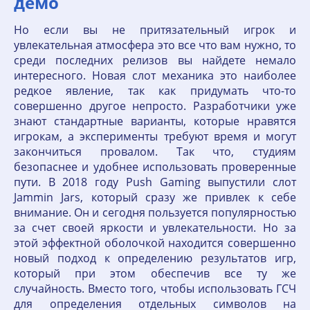
демо
Но если вы не притязательный игрок и
увлекательная атмосфера это все что вам нужно, то
среди последних релизов вы найдете немало
интересного. Новая слот механика это наиболее
редкое явление, так как придумать что-то
совершенно другое непросто. Разработчики уже
знают стандартные варианты, которые нравятся
игрокам, а эксперименты требуют время и могут
закончиться провалом. Так что, студиям
безопаснее и удобнее использовать проверенные
пути. В 2018 году Push Gaming выпустили слот
Jammin Jars, который сразу же привлек к себе
внимание. Он и сегодня пользуется популярностью
за счет своей яркости и увлекательности. Но за
этой эффектной оболочкой находится совершенно
новый подход к определению результатов игр,
который при этом обеспечив все ту же
случайность. Вместо того, чтобы использовать ГСЧ
для определения отдельных символов на