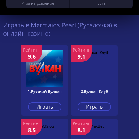
Игра на удвоение
Есть
Играть в Mermaids Pearl (Русалочка) в
онлайн казино:
Рейтинг
Рейтинг
9.6
9.1
1.Русский Вулкан
2.Вулкан Клуб
Играть
Играть
Рейтинг
Рейтинг
8.5
8.1