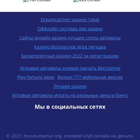
Dreamcatcher казино 1xbet
Оффлайн системы для казино
Сайты онлайн казино лучшие слоты автоматы
Казино бесплатное игра лягушка
Бездепозитные казино 2022 за регистрацию
Игровые автоматы книжки скачать бесплатно
Play fortuna демо
Вулкан 777 мобильная версия
Лучшее казино
Игровые автоматы играть на реальные деньги бонус
Мы в социальных сетях
© 2023. museumamur.org. игровой клуб онлайн на деньги.