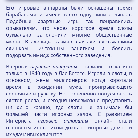
Его игровые аппараты были оснащены тремя
барабанами и имели всего одну линию выплат.
Подобные азартные игры так понравились
обывателям, что через короткое время слоты
буквально заполонили многие общественные
места. Владельцы казино считали слот-машины
слишком ничтожным занятием и боялись
подорвать имидж собственного заведения.
Впервые
игровые
аппараты
появились в казино
только в 1940 году в Лас-Вегасе. Играли в слоты, в
основном, жены миллионеров, когда коротали
время в ожидании мужа, проигрывающего
состояние в рулетку. Но постепенно популярность
слотов росла, и сегодня невозможно представить
ни одно казино, где слоты не занимали бы
большей части игровых залов. С развитием
Интернета
игровые
аппараты
онлайн стали
основным источником доходов игорных домов и
их удачливых клиентов.