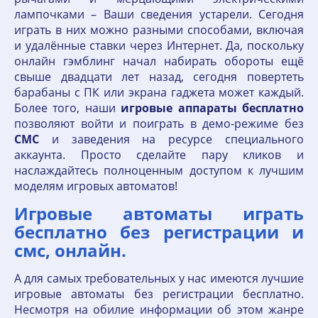
лампочками – Ваши сведения устарели. Сегодня
играть в них можно разными способами, включая
и удалённые ставки через Интернет. Да, поскольку
онлайн гэмблинг начал набирать обороты ещё
свыше двадцати лет назад, сегодня повертеть
барабаны с ПК или экрана гаджета может каждый.
Более того, наши
игровые
аппараты
бесплатно
позволяют войти и поиграть в демо-режиме без
СМС
и заведения на ресурсе специального
аккаунта. Просто сделайте пару кликов и
наслаждайтесь полноценным доступом к лучшим
моделям игровых автоматов!
Игровые автоматы играть
бесплатно без регистрации и
смс, онлайн.
А для самых требовательных у нас имеются лучшие
игровые автоматы без регистрации бесплатно.
Несмотря на обилие информации об этом жанре