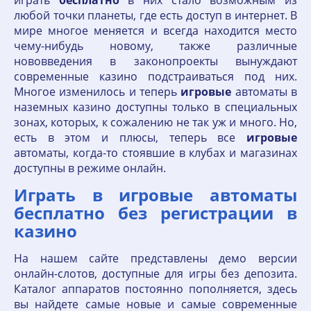
играть
бесплатно
в них стало возможным из
любой точки планеты, где есть доступ в интернет. В
мире многое меняется и всегда находится место
чему-нибудь новому, также различные
нововведения в законопроекты вынуждают
современные казино подстраиваться под них.
Многое изменилось и теперь
игровые
автоматы в
наземных казино доступны только в специальных
зонах, которых, к сожалению не так уж и много. Но,
есть в этом и плюсы, теперь все
игровые
автоматы, когда-то стоявшие в клубах и магазинах
доступны в режиме онлайн.
Играть в игровые автоматы
бесплатно без регистрации в
казино
На нашем сайте представлены демо версии
онлайн-слотов, доступные для игры без депозита.
Каталог аппаратов постоянно пополняется, здесь
вы найдете самые новые и самые современные