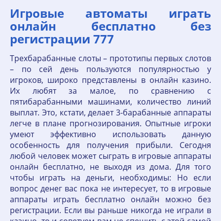
Игровые автоматы играть
онлайн бесплатно без
регистрации 777
Трехбарабанные слоты – прототипы первых слотов
– по сей день пользуются популярностью у
игроков, широко представлены в онлайн казино.
Их любят за малое, по сравнению с
пятибарабанными машинами, количество линий
выплат. Это, кстати, делает 3-барабанные аппараты
легче в плане прогнозирования. Опытные игроки
умеют эффективно использовать данную
особенность для получения прибыли. Сегодня
любой человек может сыграть в игровые аппараты
онлайн бесплатно, не выходя из дома. Для того
чтобы играть на деньги, необходимы: Но если
вопрос денег вас пока не интересует, то в игровые
аппараты играть бесплатно онлайн можно без
регистрации. Если вы раньше никогда не играли в