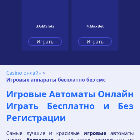
3.GMSlots
4.MaxBet
Играть
Играть
Casino онлайн
Игровые аппараты бесплатно без смс
Игровые Автоматы Онлайн
Играть Бесплатно и Без
Регистрации
Самые лучшие и красивые
игровые
автоматы