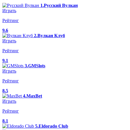
1.Русский Вулкан
Играть
Рейтинг
9.6
2.Вулкан Клуб
Играть
Рейтинг
9.1
3.GMSlots
Играть
Рейтинг
8.5
4.MaxBet
Играть
Рейтинг
8.1
5.Eldorado Club