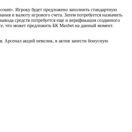
count». Игроку будет предложено заполнить стандартную
ания и валюту игрового счета. Затем потребуется назначить
я вывода средств потребуется еще и верификация созданного
се, что может предложить БК Maxbet на данный момент.
я. Арсенал акций невелик, в актив занести бонусную