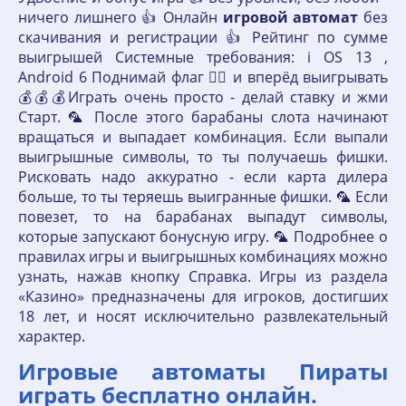
ничего лишнего 👍 Онлайн
игровой
автомат
без
скачивания и регистрации 👍 Рейтинг по сумме
выигрышей Системные требования: i OS 13 ,
Android 6 Поднимай флаг 🏴‍☠️ и вперёд выигрывать
💰💰💰Играть очень просто - делай ставку и жми
Старт. 🦜 После этого барабаны слота начинают
вращаться и выпадает комбинация. Если выпали
выигрышные символы, то ты получаешь фишки.
Рисковать надо аккуратно - если карта дилера
больше, то ты теряешь выигранные фишки. 🦜 Если
повезет, то на барабанах выпадут символы,
которые запускают бонусную игру. 🦜 Подробнее о
правилах игры и выигрышных комбинациях можно
узнать, нажав кнопку Справка. Игры из раздела
«Казино» предназначены для игроков, достигших
18 лет, и носят исключительно развлекательный
характер.
Игровые автоматы Пираты
играть бесплатно онлайн.