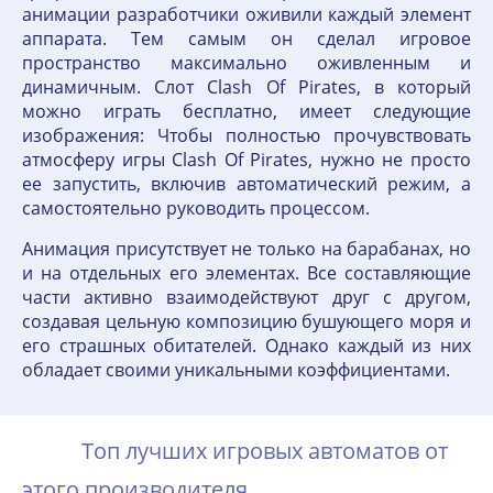
анимации разработчики оживили каждый элемент
аппарата. Тем самым он сделал игровое
пространство максимально оживленным и
динамичным. Слот Clash Of Pirates, в который
можно играть бесплатно, имеет следующие
изображения: Чтобы полностью прочувствовать
атмосферу игры Clash Of Pirates, нужно не просто
ее запустить, включив автоматический режим, а
самостоятельно руководить процессом.
Анимация присутствует не только на барабанах, но
и на отдельных его элементах. Все составляющие
части активно взаимодействуют друг с другом,
создавая цельную композицию бушующего моря и
его страшных обитателей. Однако каждый из них
обладает своими уникальными коэффициентами.
Топ лучших игровых автоматов от
этого производителя