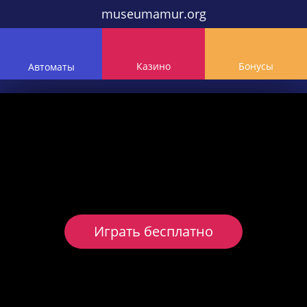
museumamur.org
Казино
Бонусы
Автоматы
Играть бесплатно