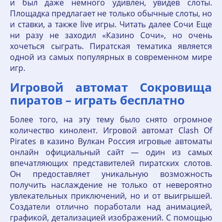
и был даже немного удивлен, увидев слоты.
Площадка предлагает не только обычные слоты, но
и ставки, а также live игры. Читать далее Сочи Еще
ни разу не заходил «Казино Сочи», но очень
хочеться сыграть. Пиратская тематика является
одной из самых популярных в современном мире
игр.
Игровой автомат Сокровища
пиратов – играть бесплатно
Более того, на эту тему было снято огромное
количество кинолент. Игровой автомат Clash Of
Pirates в казино Вулкан Россия игровые автоматы
онлайн официальный сайт — один из самых
впечатляющих представителей пиратских слотов.
Он предоставляет уникальную возможность
получить наслаждение не только от невероятно
увлекательных приключений, но и от выигрышей.
Создатели отлично поработали над анимацией,
графикой, детализацией изображений. С помощью