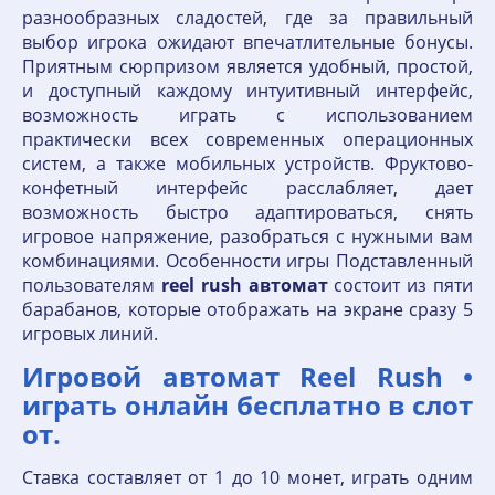
разнообразных сладостей, где за правильный
выбор игрока ожидают впечатлительные бонусы.
Приятным сюрпризом является удобный, простой,
и доступный каждому интуитивный интерфейс,
возможность играть с использованием
практически всех современных операционных
систем, а также мобильных устройств. Фруктово-
конфетный интерфейс расслабляет, дает
возможность быстро адаптироваться, снять
игровое напряжение, разобраться с нужными вам
комбинациями. Особенности игры Подставленный
пользователям
reel
rush
автомат
состоит из пяти
барабанов, которые отображать на экране сразу 5
игровых линий.
Игровой автомат Reel Rush •
играть онлайн бесплатно в слот
от.
Ставка составляет от 1 до 10 монет, играть одним