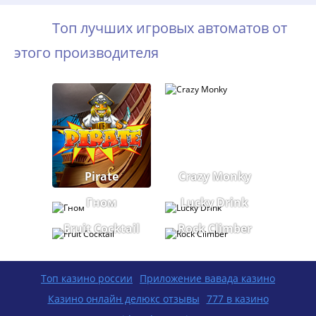
Топ лучших игровых автоматов от
этого производителя
Pirate
Crazy Monky
Гном
Lucky Drink
Fruit Cocktail
Rock Climber
Топ казино россии
Приложение вавада казино
Казино онлайн делюкс отзывы
777 в казино