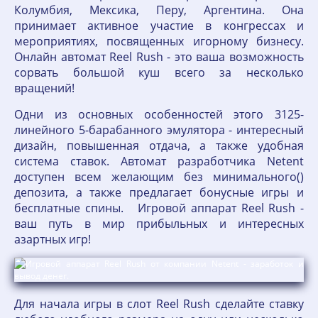
Колумбия, Мексика, Перу, Аргентина. Она
принимает активное участие в конгрессах и
мероприятиях, посвященных игорному бизнесу.
Онлайн автомат Reel Rush - это ваша возможность
сорвать большой куш всего за несколько
вращений!
Одни из основных особенностей этого 3125-
линейного 5-барабанного эмулятора - интересный
дизайн, повышенная отдача, а также удобная
система ставок. Автомат разработчика Netent
доступен всем желающим без минимального()
депозита, а также предлагает бонусные игры и
бесплатные спины. Игровой аппарат Reel Rush -
ваш путь в мир прибыльных и интересных
азартных игр!
Для начала игры в слот Reel Rush сделайте ставку