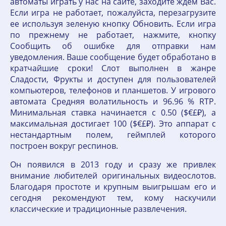
автоматы играть у нас на сайте, заходите ждем Вас.
Если игра не работает, пожалуйста, перезагрузите
ее используя зеленую кнопку Обновить. Если игра
по прежнему не работает, нажмите, кнопку
Сообщить об ошибке для отправки нам
уведомления. Ваше сообщение будет обработано в
кратчайшие сроки! Слот выполнен в жанре
Сладости, Фрукты и доступен для пользователей
компьютеров, телефонов и планшетов. У игрового
автомата Средняя волатильность и 96.96 % RTP.
Минимальная ставка начинается с 0.50 ($€£₽), а
максимальная достигает 100 ($€£₽). Это аппарат с
нестандартным полем, геймплей которого
построен вокруг респинов.
Он появился в 2013 году и сразу же привлек
внимание любителей оригинальных видеослотов.
Благодаря простоте и крупным выигрышам его и
сегодня рекомендуют тем, кому наскучили
классические и традиционные развлечения.