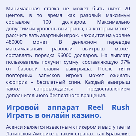
Минимальная ставка не может быть ниже 20
центов, в то время как разовый максимум
составляет 100 долларов. Максимально
допустимый уровень выигрыша, на который может
рассчитывать азартный игрок, находится на уровне
480000 монет. В денежном переводе
максимальный разовый выигрыш может
составлять порядка 96000 долларов. На выплату
пользователь получит сумму, составляющую 97%
от базовой ставки выигрыша. После пяти
повторных запусков игрока может ожидать
сюрприз – бесплатный спин. Каждый выигрыш
также сопровождается предоставлением
дополнительного бесплатного вращения.
Игровой аппарат Reel Rush
Играть в онлайн казино.
Асенси является известным спикером и выступает в
Латинской Америке в таких странах, как Бразилия,