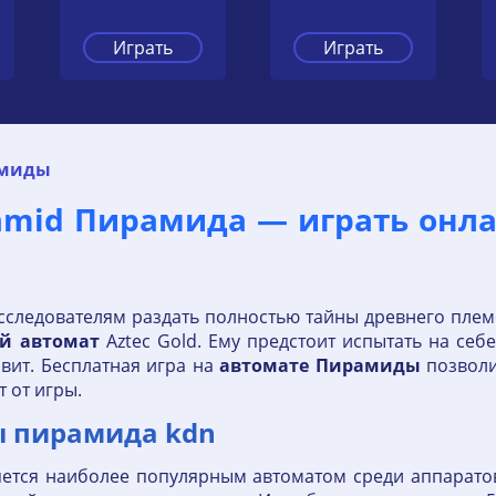
Играть
Играть
амиды
amid Пирамида — играть онла
исследователям раздать полностью тайны древнего плем
ой
автомат
Aztec Gold. Ему предстоит испытать на себе
вит. Бесплатная игра на
автомате
Пирамиды
позволи
 от игры.
ы пирамида kdn
яется наиболее популярным автоматом среди аппарато