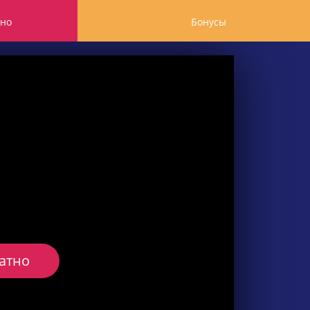
ино
Бонусы
атно