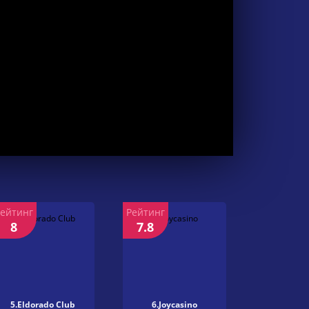
Рейтинг
Рейтинг
8
7.8
5.Eldorado Club
6.Joycasino