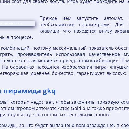
ий слот для своего досуга. Игра будет проходить на 
Прежде чем запустить автомат, 
необходимыми параметрами. Для э
клавиши, что находятся внизу экрана
ны в процессе.
комбинаций, поэтому максимальный показатель обесп
грать, производитель использовал качественное м
цтеков, которая меняется при удачной комбинации. Тем
 На барабанах находятся изображения тигра, лягушки,
ицетворяющая древнее божество, гарантирует высокую 
ы пирамида gkq
олы, которых недостает, чтобы закончить призовую ко
латном игровом автомате Aztec Gold она также присутств
изовую игру, что состоит из нескольких этапов.
амиды, за что будет выплачено вознаграждение, в соо