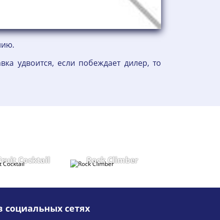
нию.
вка удвоится, если побеждает дилер, то
Fruit Cocktail
Rock Climber
 социальных сетях