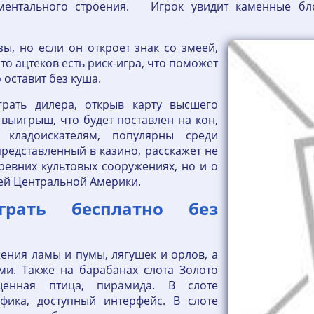
ментального строения. Игрок увидит каменные бл
.
зы, но если он откроет знак со змеей,
то ацтеков есть риск-игра, что поможет
 оставит без куша.
рать дилера, открыв карту высшего
а выигрыш, что будет поставлен на кон,
е кладоискателям, популярны среди
представленный в казино, расскажет не
древних культовых сооружениях, но и о
ей Центральной Америки.
грать бесплатно без
ения ламы и пумы, лягушек и орлов, а
ми. Также на барабанах слота Золото
щенная птица, пирамида. В слоте
фика, доступный интерфейс. В слоте