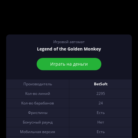
Игровой автомат
Legend of the Golden Monkey
Играть на деньги
Производитель
BetSoft
Кол-во линий
2295
Кол-во барабанов
24
Фриспины
Есть
Бонусный раунд
Нет
Мобильная версия
Есть