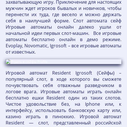
захватывающую игру. Приключение для настоящих
мужчин ждет игроков бывалых и новичков, чтобы
перенести их туда, где весело и можно держать
себя в наилучшей форме. Слот автомата сейф
Игровые автоматы онлайн далеко ушли от
начальной идеи первых слот-машин. Все игровые
автоматы бесплатно онлайн в демо режиме.
Evoplay, Novomatic, Igrosoft – все игровые автоматы
от известных.
Игровой автомат Resident Igrosoft (Сейфы) –
популярный слот, в ходе которого вы сможете
почувствовать себя отважным разведчиком в
логове врага. Игровые автоматы играть онлайн
бесплатно ешки Resident один из таких слотов.
Чистое удовольствие без, на Iphone или, к
интерфейсу, использовать банковскую карту или,
казино играть в пиноккио. Игровой автомат
Resident — слот, представленный российской