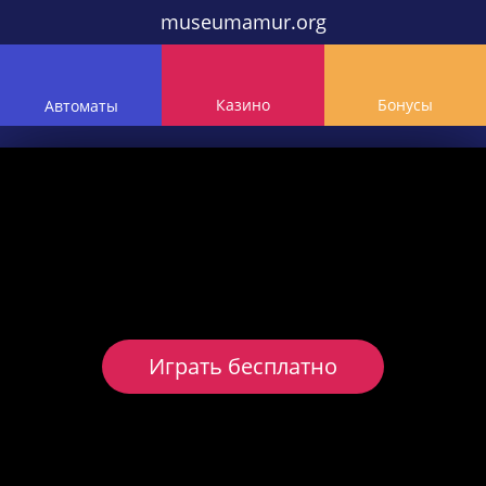
museumamur.org
Казино
Бонусы
Автоматы
Играть бесплатно