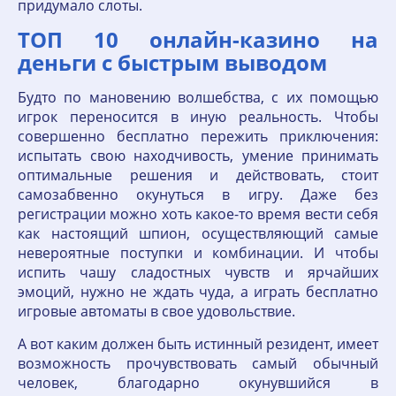
придумало слоты.
ТОП 10 онлайн-казино на
деньги с быстрым выводом
Будто по мановению волшебства, с их помощью
игрок переносится в иную реальность. Чтобы
совершенно бесплатно пережить приключения:
испытать свою находчивость, умение принимать
оптимальные решения и действовать, стоит
самозабвенно окунуться в игру. Даже без
регистрации можно хоть какое-то время вести себя
как настоящий шпион, осуществляющий самые
невероятные поступки и комбинации. И чтобы
испить чашу сладостных чувств и ярчайших
эмоций, нужно не ждать чуда, а играть бесплатно
игровые автоматы в свое удовольствие.
А вот каким должен быть истинный резидент, имеет
возможность прочувствовать самый обычный
человек, благодарно окунувшийся в