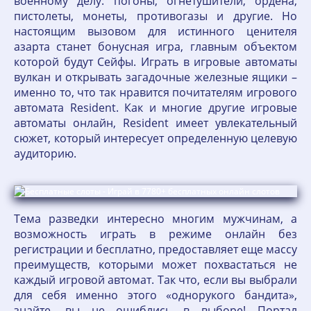
военному делу: погоны, огнетушители, ордена,
пистолеты, монеты, противогазы и другие. Но
настоящим вызовом для истинного ценителя
азарта станет бонусная игра, главным объектом
которой будут Сейфы. Играть в игровые автоматы
вулкан и открывать загадочные железные ящики –
именно то, что так нравится почитателям игрового
автомата Resident. Как и многие другие игровые
автоматы онлайн, Resident имеет увлекательный
сюжет, который интересует определенную целевую
аудиторию.
Тема разведки интересно многим мужчинам, а
возможность играть в режиме онлайн без
регистрации и бесплатно, предоставляет еще массу
преимуществ, которыми может похвастаться не
каждый игровой автомат. Так что, если вы выбрали
для себя именно этого «однорукого бандита»,
знайте, вы не ошиблись в выборе! Портал