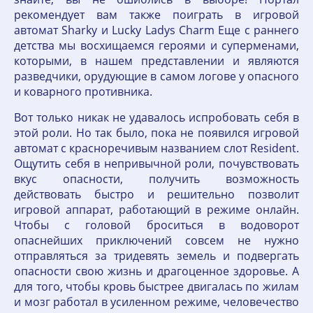
рекомендует вам также поиграть в игровой
автомат Sharky и Lucky Ladys Charm Еще с раннего
детства мы восхищаемся героями и суперменами,
которыми, в нашем представлении и являются
разведчики, орудующие в самом логове у опасного
и коварного противника.
Вот только никак не удавалось испробовать себя в
этой роли. Но так было, пока не появился игровой
автомат с красноречивым названием слот Resident.
Ощутить себя в непривычной роли, почувствовать
вкус опасности, получить возможность
действовать быстро и решительно позволит
игровой аппарат, работающий в режиме онлайн.
Чтобы с головой броситься в водоворот
опаснейших приключений совсем не нужно
отправляться за тридевять земель и подвергать
опасности свою жизнь и драгоценное здоровье. А
для того, чтобы кровь быстрее двигалась по жилам
и мозг работал в усиленном режиме, человечество