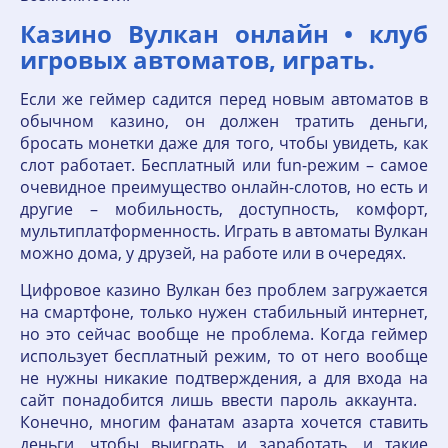
Казино Вулкан онлайн • клуб
игровых автоматов, играть.
Если же геймер садится перед новым автоматов в
обычном казино, он должен тратить деньги,
бросать монетки даже для того, чтобы увидеть, как
слот работает. Бесплатный или fun-режим – самое
очевидное преимущество онлайн-слотов, но есть и
другие – мобильность, доступность, комфорт,
мультиплатформенность. Играть в автоматы Вулкан
можно дома, у друзей, на работе или в очередях.
Цифровое казино Вулкан без проблем загружается
на смартфоне, только нужен стабильный интернет,
но это сейчас вообще не проблема. Когда геймер
использует бесплатный режим, то от него вообще
не нужны никакие подтверждения, а для входа на
сайт понадобится лишь ввести пароль аккаунта.
Конечно, многим фанатам азарта хочется ставить
деньги, чтобы выиграть и заработать, и такие