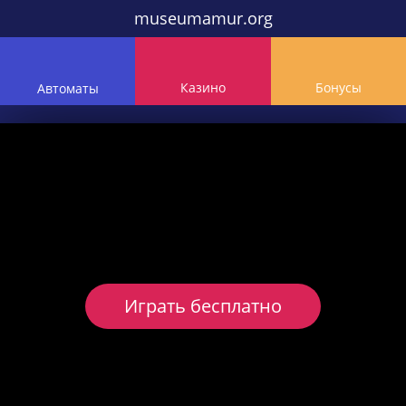
museumamur.org
Казино
Бонусы
Автоматы
Играть бесплатно