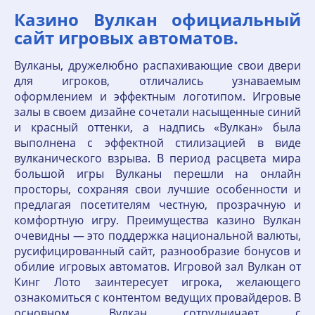
Казино Вулкан официальный
сайт игровых автоматов.
Вулканы, дружелюбно распахивающие свои двери
для игроков, отличались узнаваемым
оформлением и эффектным логотипом. Игровые
залы в своем дизайне сочетали насыщенные синий
и красный оттенки, а надпись «Вулкан» была
выполнена с эффектной стилизацией в виде
вулканического взрыва. В период расцвета мира
большой игры Вулканы перешли на онлайн
просторы, сохраняя свои лучшие особенности и
предлагая посетителям честную, прозрачную и
комфортную игру. Преимущества казино Вулкан
очевидны — это поддержка национальной валюты,
русифицированный сайт, разнообразие бонусов и
обилие игровых автоматов. Игровой зал Вулкан от
Кинг Лото заинтересует игрока, желающего
ознакомиться с контентом ведущих провайдеров. В
основном, Вулкан сотрудничает с