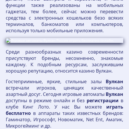
функции также реализованы на мобильных
гаджетах, тем более, сейчас можно перевести
средства с электронных кошельков безо всяких
терминалов, банкоматов или компьютеров,
используя только мобильные приложения.
Среди разнообразных казино современности
присутствуют бренды, несомненно, знакомые
каждому. К подобным ресурсам, заслужившим
хорошую репутацию, относится казино Вулкан.
Гостеприимные, яркие, стильные залы
Вулкан
встречали игроков, ценящих качественный
азартный досуг. Сегодня игровые автоматы
Вулкан
доступны в режиме онлайн и без
регистрации
в
клубе Кинг Лото. У нас Вы можете
играть
бесплатно
в аппараты таких известных брендов:
Гаминатор, Игрософт, Новоматик, Net Ent, Аматик,
Микрогейминг и др.