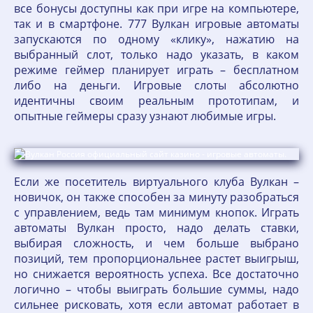
все бонусы доступны как при игре на компьютере,
так и в смартфоне. 777 Вулкан игровые автоматы
запускаются по одному «клику», нажатию на
выбранный слот, только надо указать, в каком
режиме геймер планирует играть – бесплатном
либо на деньги. Игровые слоты абсолютно
идентичны своим реальным прототипам, и
опытные геймеры сразу узнают любимые игры.
Если же посетитель виртуального клуба Вулкан –
новичок, он также способен за минуту разобраться
с управлением, ведь там минимум кнопок. Играть
автоматы Вулкан просто, надо делать ставки,
выбирая сложность, и чем больше выбрано
позиций, тем пропорциональнее растет выигрыш,
но снижается вероятность успеха. Все достаточно
логично – чтобы выиграть большие суммы, надо
сильнее рисковать, хотя если автомат работает в