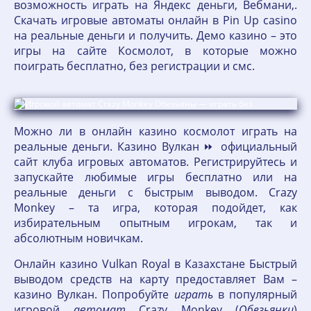
возможность играть на Яндекс деньги, Вебмани,.
Скачать игровые автоматы онлайн в Pin Up casino
на реальные деньги и получить. Демо казино – это
игры на сайте Космолот, в которые можно
поиграть бесплатно, без регистрации и смс.
Можно ли в онлайн казино космолот играть на
реальные деньги. Казино Вулкан ⏩ официальный
сайт клуба игровых автоматов. Регистрируйтесь и
запускайте любимые игры бесплатно или на
реальные деньги с быстрым выводом. Crazy
Monkey – та игра, которая подойдет, как
избирательным опытным игрокам, так и
абсолютным новичкам.
Онлайн казино Vulkan Royal в Казахстане Быстрый
выводом средств на карту предоставляет Вам –
казино Вулкан. Попробуйте
играть
в популярный
игровой
автомат
Crazy Monkey (
Обезьянки
)