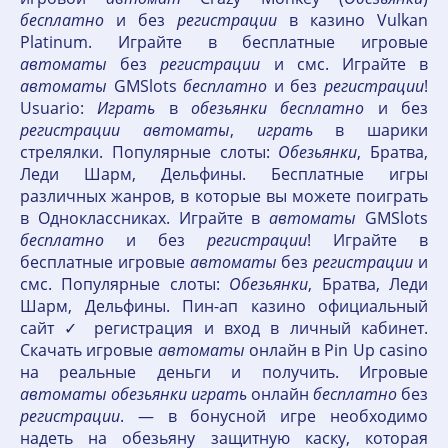
бесплатно
и без
регистрации
в казино Vulkan
Platinum. Играйте в бесплатные игровые
автоматы
без
регистрации
и смс. Играйте в
автоматы
GMSlots
бесплатно
и без
регистрации
!
Usuario:
Играть
в
обезьянки
бесплатно
и без
регистрации
автоматы
,
играть
в шарики
стрелялки. Популярные слоты:
Обезьянки
, Братва,
Леди Шарм, Дельфины. Бесплатные игры
различных жанров, в которые вы можете поиграть
в Одноклассниках. Играйте в
автоматы
GMSlots
бесплатно
и без
регистрации
! Играйте в
бесплатные игровые
автоматы
без
регистрации
и
смс. Популярные слоты:
Обезьянки
, Братва, Леди
Шарм, Дельфины. Пин-ап казино официальный
сайт ✓ регистрация и вход в личный кабинет.
Скачать игровые
автоматы
онлайн в Pin Up casino
на реальные деньги и получить. Игровые
автоматы
обезьянки
играть
онлайн
бесплатно
без
регистрации
. — в бонусной игре необходимо
надеть на обезьяну защитную каску, которая