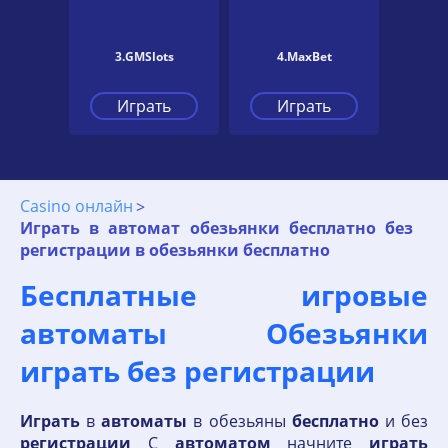
3.GMSlots
4.MaxBet
Играть
Играть
Casino онлайн
Играть в автомат обезьянки бесплатно без
регистрации в обезьянки бесплатно
Бесплатные игровые
автоматы Обезьянки
играть без регистрации
Играть
в
автоматы
в обезьяны
бесплатно
и без
регистрации
С
автоматом
начните
играть