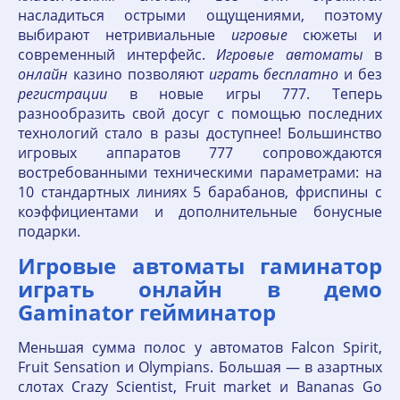
насладиться острыми ощущениями, поэтому
выбирают нетривиальные
игровые
сюжеты и
современный интерфейс.
Игровые
автоматы
в
онлайн
казино позволяют
играть
бесплатно
и без
регистрации
в новые игры 777. Теперь
разнообразить свой досуг с помощью последних
технологий стало в разы доступнее! Большинство
игровых аппаратов 777 сопровождаются
востребованными техническими параметрами: на
10 стандартных линиях 5 барабанов, фриспины с
коэффициентами и дополнительные бонусные
подарки.
Игровые автоматы гаминатор
играть онлайн в демо
Gaminator гейминатор
Меньшая сумма полос у автоматов Falcon Spirit,
Fruit Sensation и Olympians. Большая — в азартных
слотах Crazy Scientist, Fruit market и Bananas Go