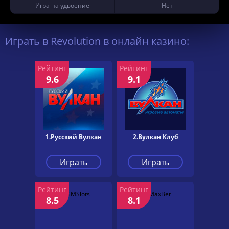
Игра на удвоение
Нет
Играть в Revolution в онлайн казино:
Рейтинг
Рейтинг
9.6
9.1
1.Русский Вулкан
2.Вулкан Клуб
Играть
Играть
Рейтинг
Рейтинг
8.5
8.1