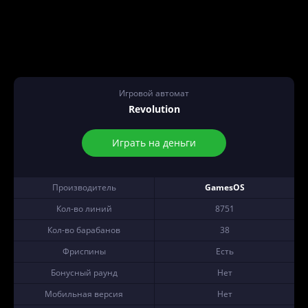
Игровой автомат
Revolution
Играть на деньги
Производитель
GamesOS
Кол-во линий
8751
Кол-во барабанов
38
Фриспины
Есть
Бонусный раунд
Нет
Мобильная версия
Нет