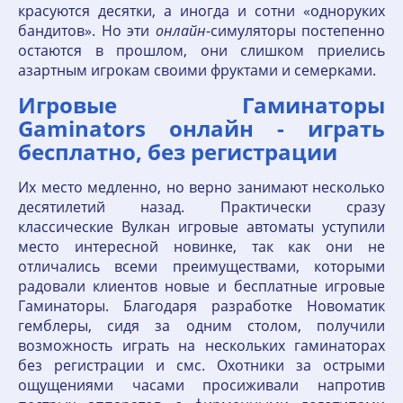
красуются десятки, а иногда и сотни «одноруких
бандитов». Но эти
онлайн
-симуляторы постепенно
остаются в прошлом, они слишком приелись
азартным игрокам своими фруктами и семерками.
Игровые Гаминаторы
Gaminators онлайн - играть
бесплатно, без регистрации
Их место медленно, но верно занимают несколько
десятилетий назад. Практически сразу
классические Вулкан игровые автоматы уступили
место интересной новинке, так как они не
отличались всеми преимуществами, которыми
радовали клиентов новые и бесплатные игровые
Гаминаторы. Благодаря разработке Новоматик
гемблеры, сидя за одним столом, получили
возможность играть на нескольких гаминаторах
без регистрации и смс. Охотники за острыми
ощущениями часами просиживали напротив