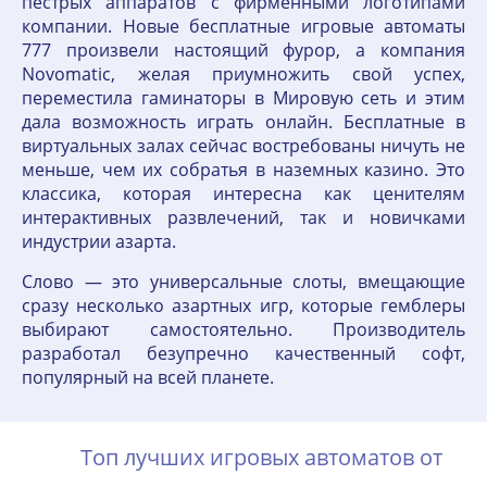
пестрых аппаратов с фирменными логотипами
компании. Новые бесплатные игровые автоматы
777 произвели настоящий фурор, а компания
Novomatic, желая приумножить свой успех,
переместила гаминаторы в Мировую сеть и этим
дала возможность играть онлайн. Бесплатные в
виртуальных залах сейчас востребованы ничуть не
меньше, чем их собратья в наземных казино. Это
классика, которая интересна как ценителям
интерактивных развлечений, так и новичками
индустрии азарта.
Слово — это универсальные слоты, вмещающие
сразу несколько азартных игр, которые гемблеры
выбирают самостоятельно. Производитель
разработал безупречно качественный софт,
популярный на всей планете.
Топ лучших игровых автоматов от