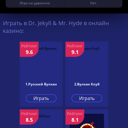
Игра на удвоение
Нет
Играть в Dr. Jekyll & Mr. Hyde в онлайн
казино:
Рейтинг
Рейтинг
9.6
9.1
1.Русский Вулкан
2.Вулкан Клуб
Играть
Играть
Рейтинг
Рейтинг
8.5
8.1