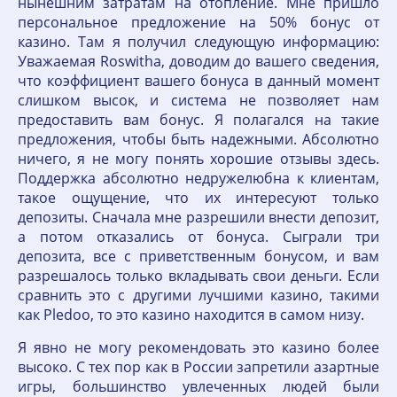
нынешним затратам на отопление. Мне пришло
персональное предложение на 50% бонус от
казино. Там я получил следующую информацию:
Уважаемая Roswitha, доводим до вашего сведения,
что коэффициент вашего бонуса в данный момент
слишком высок, и система не позволяет нам
предоставить вам бонус. Я полагался на такие
предложения, чтобы быть надежными. Абсолютно
ничего, я не могу понять хорошие отзывы здесь.
Поддержка абсолютно недружелюбна к клиентам,
такое ощущение, что их интересуют только
депозиты. Сначала мне разрешили внести депозит,
а потом отказались от бонуса. Сыграли три
депозита, все с приветственным бонусом, и вам
разрешалось только вкладывать свои деньги. Если
сравнить это с другими лучшими казино, такими
как Pledoo, то это казино находится в самом низу.
Я явно не могу рекомендовать это казино более
высоко. С тех пор как в России запретили азартные
игры, большинство увлеченных людей были