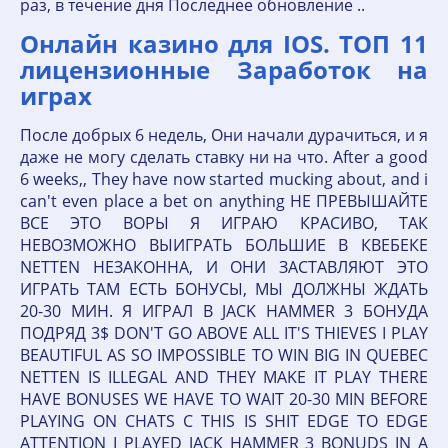
раз, в течение дня Последнее обновление ..
Онлайн казино для IOS. ТОП 11
лицензионные Заработок на
играх
После добрых 6 недель, Они начали дурачиться, и я
даже не могу сделать ставку ни на что. After a good
6 weeks,, They have now started mucking about, and i
can't even place a bet on anything НЕ ПРЕВЫШАЙТЕ
ВСЕ ЭТО ВОРЫ Я ИГРАЮ КРАСИВО, ТАК
НЕВОЗМОЖНО ВЫИГРАТЬ БОЛЬШИЕ В КВЕБЕКЕ
NETTEN НЕЗАКОННА, И ОНИ ЗАСТАВЛЯЮТ ЭТО
ИГРАТЬ ТАМ ЕСТЬ БОНУСЫ, МЫ ДОЛЖНЫ ЖДАТЬ
20-30 МИН. Я ИГРАЛ В JACK HAMMER 3 БОНУДА
ПОДРЯД 3$ DON'T GO ABOVE ALL IT'S THIEVES I PLAY
BEAUTIFUL AS SO IMPOSSIBLE TO WIN BIG IN QUEBEC
NETTEN IS ILLEGAL AND THEY MAKE IT PLAY THERE
HAVE BONUSES WE HAVE TO WAIT 20-30 MIN BEFORE
PLAYING ON CHATS C THIS IS SHIT EDGE TO EDGE
ATTENTION I PLAYED JACK HAMMER 3 BONUDS IN A