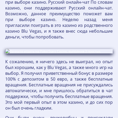
при выборе казино. Русский онлайн-чат По словам
казино, они поддерживают Русский онлайн-чат.
Возможно, данное преимущество поможет вам
при выборе казино. Неделю назад меня
пригласили поиграть в это казино из родственного
казино Blu Vegas, и я также внес сюда небольшие
деньги, чтобы попробовать.
К сожалению, я ничего здесь не выиграл, но опыт
был хорошим, как у Blu Vegas, а также много игр на
выбор. Я получил приветственный бонус в размере
100% с депозитом в 50 евро, а также бесплатные
вращения. Бесплатные вращения не присуждались
автоматически, и мне пришлось обратиться в чат
поддержки, чтобы получить бесплатные вращения.
Это мой первый опыт в этом казино, и до сих пор
он был очень гладким.
Они были очень дружелюбны и присуждали