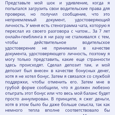
Представьте мой шок и удивление, когда я
попытался загрузить свои водительские права для
проверки, но получил сообщение, что это
неприемлемый документ, удостоверяющий
личность. У меня есть стенограмма чата, которую я
переслал из своего разговора с чатом... За 7 лет
онлайн-гемблинга я ни разу не сталкивался с тем,
чтобы действительное водительское
удостоверение не принимали в качестве
документа, удостоверяющего личность, поэтому я
могу только представить, какие еще странности
здесь происходят. Сделал депозит там, и мой
депозит был внесен в качестве бонусных денег,
хотя я не хотел бонус. Затем я связался со службой
поддержки, чтобы отменить его. Затем мне в
грубой форме сообщили, что я должен любезно
отыграть этот бонус или что весь мой баланс будет
просто аннулирован. В принципе, я сжег деньги,
хотя в этом было бы даже больше смысла, так как
немного тепла вполне соответствовало бы