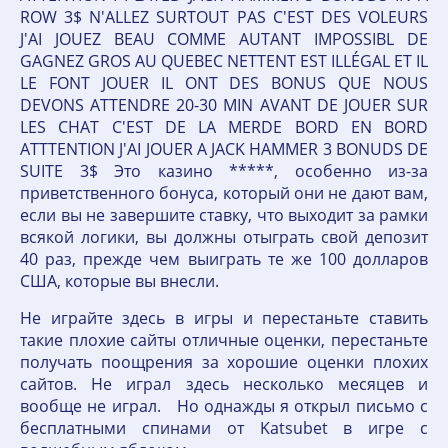
ROW 3$ N'ALLEZ SURTOUT PAS C'EST DES VOLEURS
J'AI JOUEZ BEAU COMME AUTANT IMPOSSIBL DE
GAGNEZ GROS AU QUEBEC NETTENT EST ILLÉGAL ET IL
LE FONT JOUER IL ONT DES BONUS QUE NOUS
DEVONS ATTENDRE 20-30 MIN AVANT DE JOUER SUR
LES CHAT C'EST DE LA MERDE BORD EN BORD
ATTTENTION J'AI JOUER A JACK HAMMER 3 BONUDS DE
SUITE 3$ Это казино *****, особенно из-за
приветственного бонуса, который они не дают вам,
если вы не завершите ставку, что выходит за рамки
всякой логики, вы должны отыграть свой депозит
40 раз, прежде чем выиграть те же 100 долларов
США, которые вы внесли.
Не играйте здесь в игры и перестаньте ставить
такие плохие сайты отличные оценки, перестаньте
получать поощрения за хорошие оценки плохих
сайтов. Не играл здесь несколько месяцев и
вообще не играл. Но однажды я открыл письмо с
бесплатными спинами от Katsubet в игре с