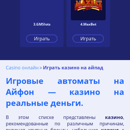
3.GMSlots
4.MaxBet
Играть
Играть
Casino онлайн
Играть казино на айпад
Игровые автоматы на
Айфон — казино на
реальные деньги.
В этом списке представлены
казино
,
рекомендованные по различным причинам,