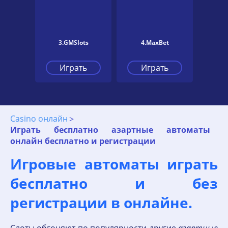
3.GMSlots
4.MaxBet
Играть
Играть
Casino онлайн
Играть бесплатно азартные автоматы
онлайн бесплатно и регистрации
Игровые автоматы играть
бесплатно и без
регистрации в онлайне.