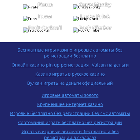
Pirate
Crazy Monky
Гном
Lucky Drink
Fruit Cocktail
Rock Climber
Бесплатные игры казино игровые автоматы без
регистрации бесплатно
Онлайн казино pin up регистрация
Vulcan на деньги
Казино играть в русское казино
Вулкан играть на деньги официальный
Игровые автоматы золото
Крупнейшее интернет казино
Игровые бесплатно без регистрации без смс автоматы
Слотомания играть бесплатно без регистрации
Играть в игровые автоматы бесплатно и без
регистрации в скалолаз