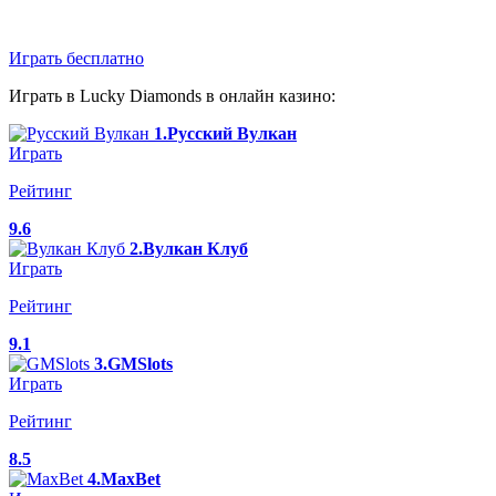
Играть бесплатно
Играть в Lucky Diamonds в онлайн казино:
1.Русский Вулкан
Играть
Рейтинг
9.6
2.Вулкан Клуб
Играть
Рейтинг
9.1
3.GMSlots
Играть
Рейтинг
8.5
4.MaxBet