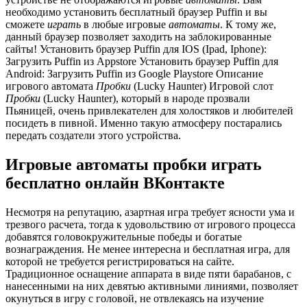
необходимо установить бесплатный браузер Puffin и вы
сможете
играть
в любые игровые
автоматы
. К тому же,
данный браузер позволяет заходить на заблокированные
сайты! Установить браузер Puffin для IOS (Ipad, Iphone):
Загрузить Puffin из Appstore Установить браузер Puffin для
Android: Загрузить Puffin из Google Playstore Описание
игрового автомата
Пробки
(Lucky Haunter) Игровой слот
Пробки
(Lucky Haunter), который в народе прозвали
Пьяницей, очень привлекателен для холостяков и любителей
посидеть в пивной. Именно такую атмосферу постарались
передать создатели этого устройства.
Игровые автоматы пробки играть
бесплатно онлайн ВКонтакте
Несмотря на репутацию, азартная игра требует ясности ума и
трезвого расчета, тогда к удовольствию от игрового процесса
добавятся головокружительные победы и богатые
вознаграждения. Не менее интересна и бесплатная игра, для
которой не требуется регистрироваться на сайте.
Традиционное оснащение аппарата в виде пяти барабанов, с
нанесенными на них девятью активными линиями, позволяет
окунуться в игру с головой, не отвлекаясь на изучение