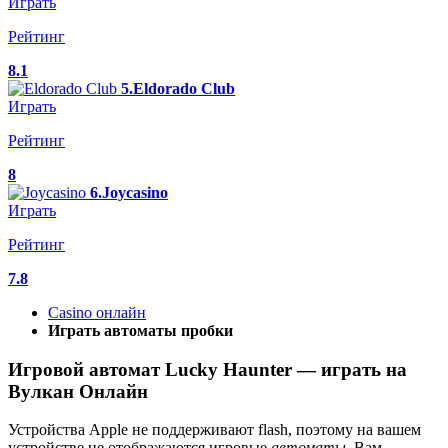
Играть
Рейтинг
8.1
5.Eldorado Club
Играть
Рейтинг
8
6.Joycasino
Играть
Рейтинг
7.8
Casino онлайн
Играть автоматы пробки
Игровой автомат Lucky Haunter — играть на
Вулкан Онлайн
Устройства Apple не поддерживают flash, поэтому на вашем
устройстве не отображаются игровые
автоматы
. Вам