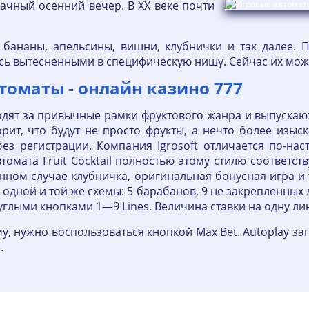
рачный осенний вечер. В XX веке почти
бананы, апельсины, вишни, клубнички и так далее. 
сь вытесненными в специфическую нишу. Сейчас их можно
автоматы - онлайн казино 777
ят за привычные рамки фруктового жанра и выпускают 
ворит, что будут не просто фрукты, а нечто более изы
ез регистрации. Компания Igrosoft отличается по-н
омата Fruit Cocktail полностью этому стилю соответст
нном случае клубничка, оригинальная бонусная игра и
 одной и той же схемы: 5 барабанов, 9 не закрепленных
глыми кнопками 1―9 Lines. Величина ставки на одну лин
, нужно воспользоваться кнопкой Max Bet. Autoplay з
.