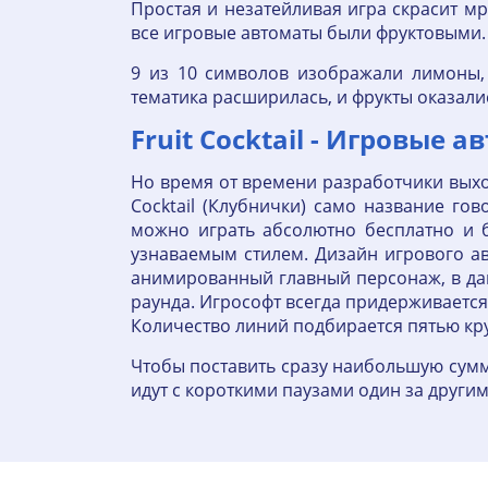
Простая и незатейливая игра скрасит м
все игровые автоматы были фруктовыми.
9 из 10 символов изображали лимоны, 
тематика расширилась, и фрукты оказали
Fruit Cocktail - Игровые 
Но время от времени разработчики выход
Cocktail (Клубнички) само название го
можно играть абсолютно бесплатно и б
узнаваемым стилем. Дизайн игрового авт
анимированный главный персонаж, в да
раунда. Игрософт всегда придерживается
Количество линий подбирается пятью кру
Чтобы поставить сразу наибольшую сумму
идут с короткими паузами один за другим