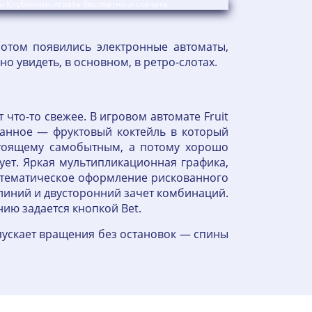
Потом появились электронные автоматы,
 увидеть, в основном, в ретро-слотах.
что-то свежее. В игровом автомате Fruit
сканное ― фруктовый коктейль в который
астоящему самобытным, а потому хорошо
вует. Яркая мультипликационная графика,
 тематическое оформление рискованного
 линий и двусторонний зачет комбинаций.
ию задается кнопкой Bet.
апускает вращения без остановок ― спины