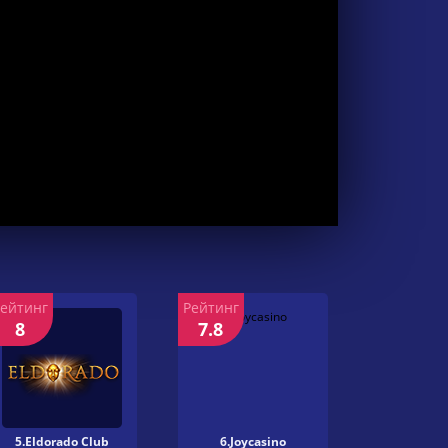
Рейтинг
Рейтинг
8
7.8
5.Eldorado Club
6.Joycasino