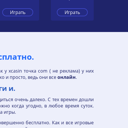
Играть
Играть
сплатно.
 у xcasin точка com ( не реклама) у них
о и просто, ведь они все
онлайн
.
ги и.
диться очень далеко. С тех времен дошли
жно когда угодно, в любое время суток.
а игры.
овершенно бесплатно. Как и все игровые