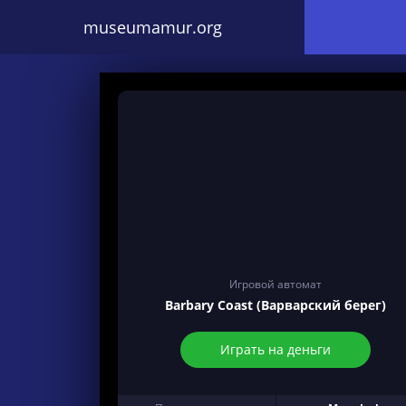
museumamur.org
Игровой автомат
Barbary Coast (Варварский берег)
Играть на деньги