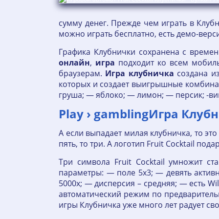
сумму денег. Прежде чем играть в Клубн
можно играть бесплатно, есть демо-верс
Графика Клубнички сохранена с времен
онлайн
,
игра
подходит ко всем мобиль
браузерам.
Игра
клубничка
создана из
которых и создает выигрышные комбин
груша; — яблоко; — лимон; — персик; -в
Play › gamblingИгра Клуб
А если выпадает милая клубничка, то эт
пять, то три. А логотип Fruit Cocktail п
Три символа Fruit Cocktail умножит с
параметры: — поле 5х3; — девять актив
5000х; — дисперсия – средняя; — есть Wi
автоматический режим по предваритель
игры Клубничка уже много лет радует св