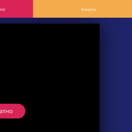
ино
Бонусы
атно