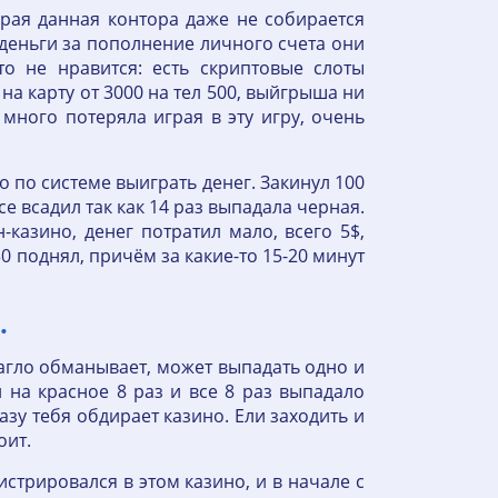
рая данная контора даже не собирается
деньги за пополнение личного счета они
то не нравится: есть скриптовые слоты
а карту от 3000 на тел 500, выйгрыша ни
 много потеряла играя в эту игру, очень
 по системе выиграть денег. Закинул 100
 всадил так как 14 раз выпадала черная.
казино, денег потратил мало, всего 5$,
30 поднял, причём за какие-то 15-20 минут
.
нагло обманывает, может выпадать одно и
 на красное 8 раз и все 8 раз выпадало
зу тебя обдирает казино. Ели заходить и
оит.
стрировался в этом казино, и в начале с