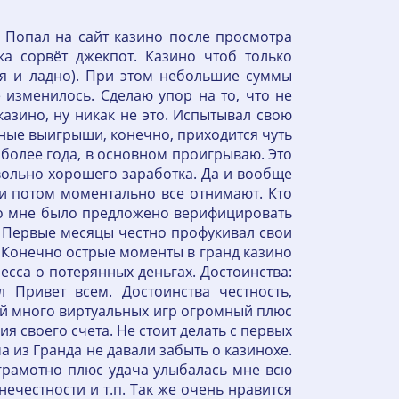
т. Попал на сайт казино после просмотра
ка сорвёт джекпот. Казино чтоб только
лся и ладно). При этом небольшие суммы
 изменилось. Сделаю упор на то, что не
азино, ну никак не это. Испытывал свою
упные выигрыши, конечно, приходится чуть
 более года, в основном проигрываю. Это
овольно хорошего заработка. Да и вообще
я и потом моментально все отнимают. Кто
чего мне было предложено верифицировать
о. Первые месяцы честно профукивал свои
е! Конечно острые моменты в гранд казино
есса о потерянных деньгах. Достоинства:
 Привет всем. Достоинства честность,
ый много виртуальных игр огромный плюс
 своего счета. Не стоит делать с первых
а из Гранда не давали забыть о казинохе.
 грамотно плюс удача улыбалась мне всю
нечестности и т.п. Так же очень нравится