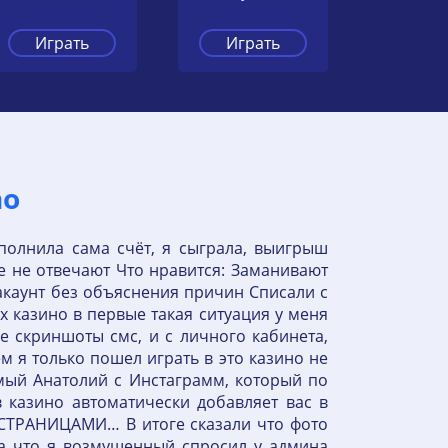
Играть
Играть
no
ополнила сама счёт, я сыграла, выигрыш
е не отвечают Что нравится: Заманивают
 акаунт без объяснения причин Списали с
х казино в первые такая ситуация у меня
се скриншоты смс, и с личного кабинета,
м я только пошел играть в это казино не
амый Анатолий с Инстаграмм, который по
 казино автоматически добавляет вас в
АНИЦАМИ… В итоге сказали что фото
На что я возмущенный спросил у админа