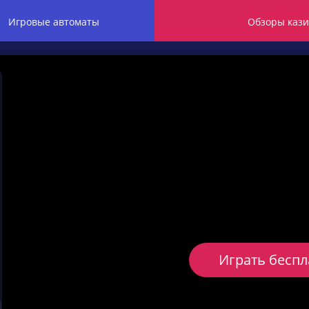
Игровые автоматы
Обзоры каз
Играть беспл