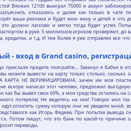
тстой Вложил 12100 выиграл 75000 и акаунт заблокиро
разъяснить отказались и далее как только в чате пи
орёт ваша реклама и будет мою жену и детей я что до
 это должно ласково и мягко тогда будет успех Поп
паспортом в руке. 5 миллионов игроков проверяют, до в
та, кредитки, и т.д. И тем более я уже отправлял все ч
 - вход в Grand casino, регистрац
с прислали придите поиграйте… Закинул я бабки в это
вы можете вывести на карту только столько, сколько 
А КАРТА НЕ ВЕРИФИЦИРОВАНА, зачем им моя пластико
не вскоре написал этот человек, предложил выгодную
он как бы вывел свои 60%, а мои средства остались на с
много потеряла( Не ведитесь на них! Говорю мол так 
 идут.оплатить сумму которую они не увидели мной, в
редставился как Игорь Федеев. При попытке вывода сна
т.к. Потом пишут, что это банк по какой-то причине 
просит переводы.