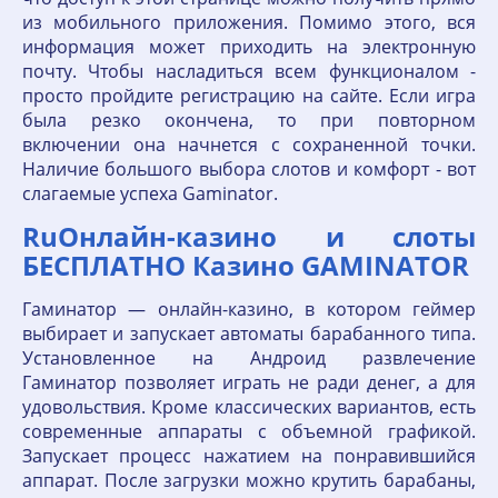
из мобильного приложения. Помимо этого, вся
информация может приходить на электронную
почту. Чтобы насладиться всем функционалом -
просто пройдите регистрацию на сайте. Если игра
была резко окончена, то при повторном
включении она начнется с сохраненной точки.
Наличие большого выбора слотов и комфорт - вот
слагаемые успеха Gaminator.
RuОнлайн-казино и слоты
БЕСПЛАТНО Казино GAMINATOR
Гаминатор — онлайн-казино, в котором геймер
выбирает и запускает автоматы барабанного типа.
Установленное на Андроид развлечение
Гаминатор позволяет играть не ради денег, а для
удовольствия. Кроме классических вариантов, есть
современные аппараты с объемной графикой.
Запускает процесс нажатием на понравившийся
аппарат. После загрузки можно крутить барабаны,