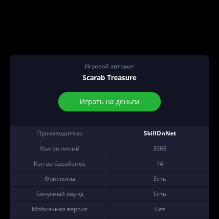
Игровой автомат
Scarab Treasure
Играть на деньги
Производитель
SkillOnNet
Кол-во линий
3668
Кол-во барабанов
14
Фриспины
Есть
Бонусный раунд
Есть
Мобильная версия
Нет