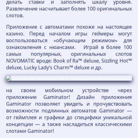
делать ставки и заполнять шкалу уровня.
Развлечение насчитывает более 100 оригинальных
слотов.
Приложение с автоматами похоже на настоящее
казино. Перед началом игры геймеры могут
воспользоваться «обучающим режимом» для
ознакомления с нюансами. Играй в более 100
самых популярных, оригинальных слотов
NOVOMATIC вроде: Book of Ra™ deluxe, Sizzling Hot™
deluxe, Lucky Lady’s Charm™ deluxe и др.
на своем мобильном устройстве через
приложение Gaminator! Дизайн приложения
Gaminator позволяет увидеть и прочувствовать
возможности подлинных автоматов Gaminator —
от геймплея и графики до специфики уникальной
концепции — а также насладиться классическими
слотами Gaminator!