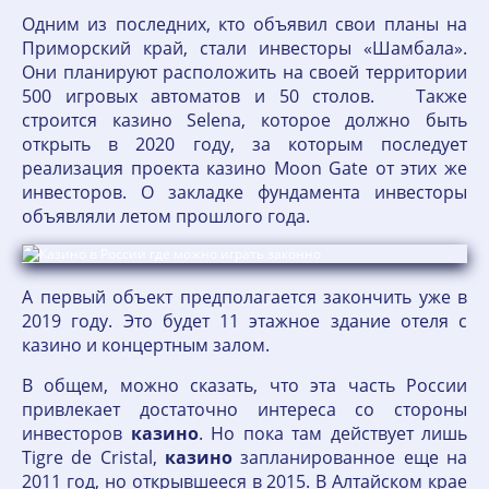
Одним из последних, кто объявил свои планы на
Приморский край, стали инвесторы «Шамбала».
Они планируют расположить на своей территории
500 игровых автоматов и 50 столов. Также
строится казино Selena, которое должно быть
открыть в 2020 году, за которым последует
реализация проекта казино Moon Gate от этих же
инвесторов. О закладке фундамента инвесторы
объявляли летом прошлого года.
А первый объект предполагается закончить уже в
2019 году. Это будет 11 этажное здание отеля с
казино и концертным залом.
В общем, можно сказать, что эта часть России
привлекает достаточно интереса со стороны
инвесторов
казино
. Но пока там действует лишь
Tigre de Cristal,
казино
запланированное еще на
2011 год, но открывшееся в 2015. В Алтайском крае