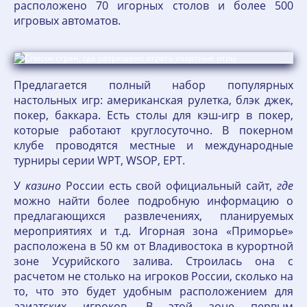
расположено 70 игорных столов и более 500
игровых автоматов.
Предлагается полный набор популярных
настольных игр: американская рулетка, блэк джек,
покер, баккара. Есть столы для кэш-игр в покер,
которые работают круглосуточно. В покерном
клубе проводятся местные и международные
турниры серии WPT, WSOP, EPT.
У
казино
России есть свой официальный сайт,
где
можно найти более подробную информацию о
предлагающихся развлечениях, планируемых
мероприятиях и т.д. Игорная зона «Приморье»
расположена в 50 км от Владивостока в курортной
зоне Усурийского залива. Строилась она с
расчетом не столько на игроков России, сколько на
то, что это будет удобным расположением для
азиатских игроков. В этой зоне первым