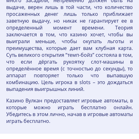
много засадили, непременно должен быть на
выдаче, верен лишь в той части, что количество
просаженных денег лишь только приближает
заветную выдачу, но никак не гарантирует ее в
определенный момент времени. Теория
заключается в том, что казино хочет, чтобы вы
выиграли меньше, чтобы окупать льготы и
преимущества, которые дает вам клубная карта.
Суть великого открытия “темп-бойз” состояла в том,
что если дёргать рукоятку слот-машины в
определённое время (с точностью до секунды), то
аппарат повторяет только что выпавшую
комбинацию. Цель игрока в slots – это дождаться
выпадения выигрышных линий.
Казино Вулкан предоставляет игровые автоматы, в
которые можно играть бесплатно онлайн.
Убедитесь в этом лично, начав в игровые автоматы
играть бесплатно.