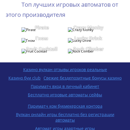
Топ лучших игровых автоматов от
этого производителя
Pirate
Crazy Monky
Гном
Lucky Drink
Fruit Cocktail
Rock Climber
Казино вулкан отзывы игроков реальные
Казино буи club
Свежие бездепозитные бонусы казино
Париматч вход в личный кабинет
Бесплатно игровые автоматы сейфы
Париматч ком букмекерская контора
Вулкан онлайн игры бесплатно без регистрации
автоматы
Автомат игры азартные игры