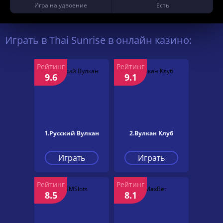
Игра на удвоение
Есть
Играть в Thai Sunrise в онлайн казино:
Рейтинг
Рейтинг
9.6
9.1
1.Русский Вулкан
2.Вулкан Клуб
Играть
Играть
Рейтинг
Рейтинг
8.5
8.1