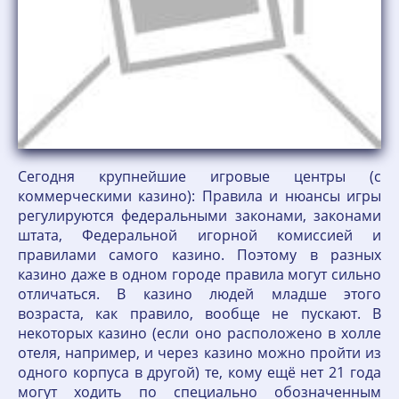
Сегодня крупнейшие игровые центры (с
коммерческими казино): Правила и нюансы игры
регулируются федеральными законами, законами
штата, Федеральной игорной комиссией и
правилами самого казино. Поэтому в разных
казино даже в одном городе правила могут сильно
отличаться. В казино людей младше этого
возраста, как правило, вообще не пускают. В
некоторых казино (если оно расположено в холле
отеля, например, и через казино можно пройти из
одного корпуса в другой) те, кому ещё нет 21 года
могут ходить по специально обозначенным