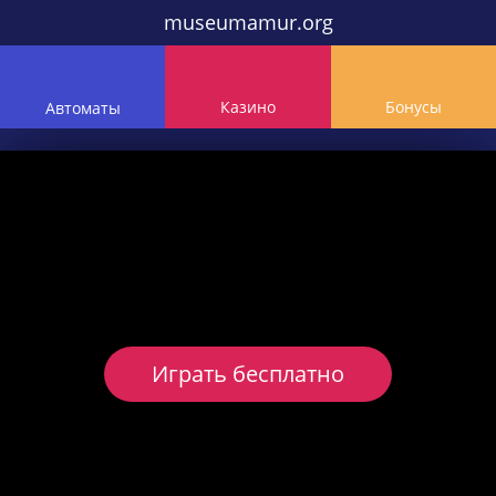
museumamur.org
Казино
Бонусы
Автоматы
Играть бесплатно