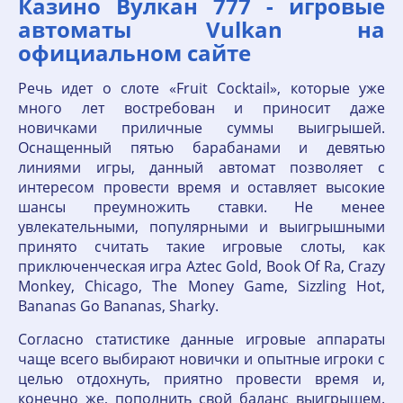
Казино Вулкан 777 - игровые
автоматы Vulkan на
официальном сайте
Речь идет о слоте «Fruit Cocktail», которые уже
много лет востребован и приносит даже
новичками приличные суммы выигрышей.
Оснащенный пятью барабанами и девятью
линиями игры, данный автомат позволяет с
интересом провести время и оставляет высокие
шансы преумножить ставки. Не менее
увлекательными, популярными и выигрышными
принято считать такие игровые слоты, как
приключенческая игра Aztec Gold, Book Of Ra, Crazy
Monkey, Chicago, The Money Game, Sizzling Hot,
Bananas Go Bananas, Sharky.
Согласно статистике данные игровые аппараты
чаще всего выбирают новички и опытные игроки с
целью отдохнуть, приятно провести время и,
конечно же, пополнить свой баланс выигрышем.