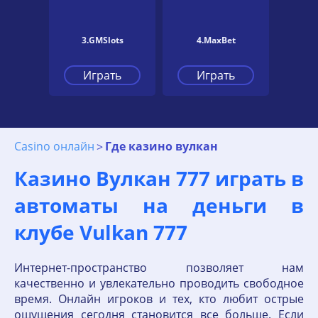
3.GMSlots
4.MaxBet
Играть
Играть
Casino онлайн
Где казино вулкан
Казино Вулкан 777 играть в
автоматы на деньги в
клубе Vulkan 777
Интернет-пространство позволяет нам
качественно и увлекательно проводить свободное
время. Онлайн игроков и тех, кто любит острые
ощущения сегодня становится все больше. Если