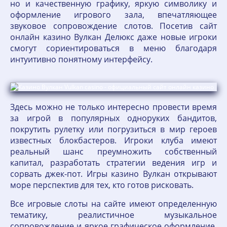
но и качественную графику, яркую символику и
оформление игрового зала, впечатляющее
звуковое сопровождение слотов. Посетив сайт
онлайн казино Вулкан Делюкс даже новые игроки
смогут сориентироваться в меню благодаря
интуитивно понятному интерфейсу.
Здесь можно не только интересно провести время
за игрой в популярных одноруких бандитов,
покрутить рулетку или погрузиться в мир героев
известных блокбастеров. Игроки клуба имеют
реальный шанс преумножить собственный
капитал, разработать стратегии ведения игр и
сорвать джек-пот. Игры казино Вулкан открывают
море перспектив для тех, кто готов рисковать.
Все игровые слоты на сайте имеют определенную
тематику, реалистичное музыкальное
сопровождение и яркое графическое оформление.