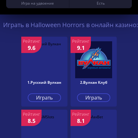
Игра на удвоение
Есть
Играть в Halloween Horrors в онлайн казино:
Рейтинг
Рейтинг
9.6
9.1
1.Русский Вулкан
2.Вулкан Клуб
Играть
Играть
Рейтинг
Рейтинг
8.5
8.1