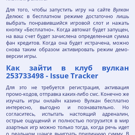
Для того, чтобы запустить игру на сайте
Вулкан
Делюкс в бесплатном режиме достаточно лишь
выбрать понравившийся игровой слот и нажать
кнопку «Бесплатно». Когда автомат будет запущен,
на ваш счет будет зачислена определенная сумма
фан кредитов. Когда она будет истрачена, можно
снова таким образом активировать режим демо-
версии игры.
Как зайти в клуб вулкан
253733498 - Issue Tracker
Для это не требуется регистрация, активация
промо-кодов, отправка каких-либо смс. Конечно же
изучать игры онлайн казино Вулкан бесплатно
интересно, выгодно и познавательно. Но
согласитесь, испытать настоящий адреналин,
острые ощущений и полностью погрузится в мир
азартных игр можно только тогда, когда речь идет
о реальном шансе выиграть приличную сумму. В