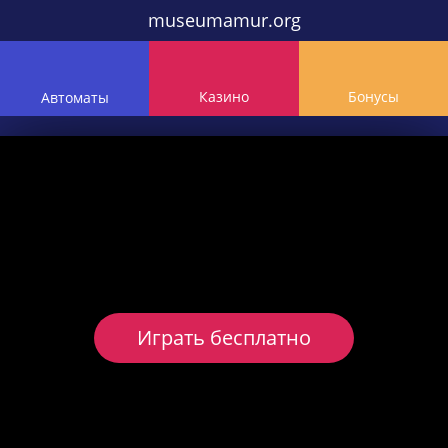
museumamur.org
Казино
Бонусы
Автоматы
Играть бесплатно