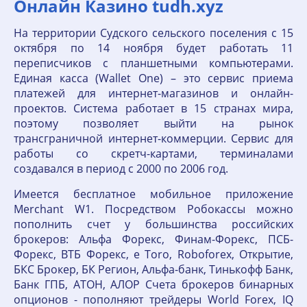
Онлайн Казино tudh.xyz
На территории Судского сельского поселения с 15
октября по 14 ноября будет работать 11
переписчиков с планшетными компьютерами.
Единая касса (Wallet One) – это сервис приема
платежей для интернет-магазинов и онлайн-
проектов. Система работает в 15 странах мира,
поэтому позволяет выйти на рынок
трансграничной интернет-коммерции. Сервис для
работы со скретч-картами, терминалами
создавался в период с 2000 по 2006 год.
Имеется бесплатное мобильное приложение
Merchant W1. Посредством Робокассы можно
пополнить счет у большинства российских
брокеров: Альфа Форекс, Финам-Форекс, ПСБ-
Форекс, ВТБ Форекс, e Toro, Roboforex, Открытие,
БКС Брокер, БК Регион, Альфа-банк, Тинькофф Банк,
Банк ГПБ, АТОН, АЛОР Счета брокеров бинарных
опционов - пополняют трейдеры World Forex, IQ