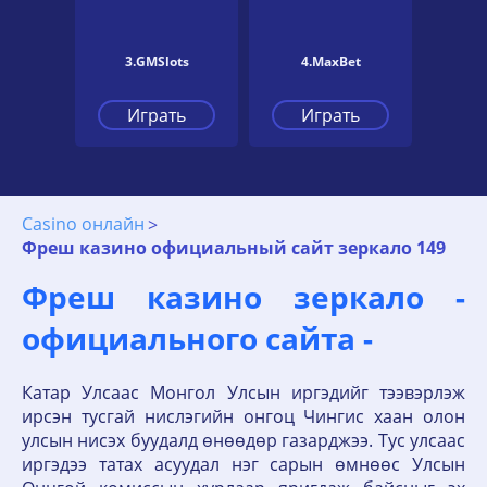
3.GMSlots
4.MaxBet
Играть
Играть
Casino онлайн
Фреш казино официальный сайт зеркало 149
Фреш казино зеркало -
официального сайта -
Катар Улсаас Монгол Улсын иргэдийг тээвэрлэж
ирсэн тусгай нислэгийн онгоц Чингис хаан олон
улсын нисэх буудалд өнөөдөр газарджээ. Тус улсаас
иргэдээ татах асуудал нэг сарын өмнөөс Улсын