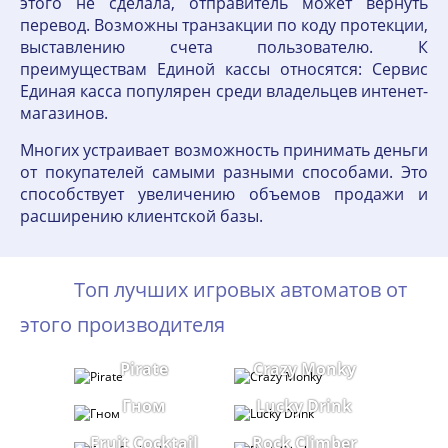
этого не сделала, отправитель может вернуть
перевод. Возможны транзакции по коду протекции,
выставлению счета пользователю. К
преимуществам Единой кассы относятся: Сервис
Единая касса популярен среди владельцев интенет-
магазинов.
Многих устраивает возможность принимать деньги
от покупателей самыми разными способами. Это
способствует увеличению объемов продажи и
расширению клиентской базы.
Топ лучших игровых автоматов от
этого производителя
Pirate
Crazy Monky
Гном
Lucky Drink
Fruit Cocktail
Rock Climber