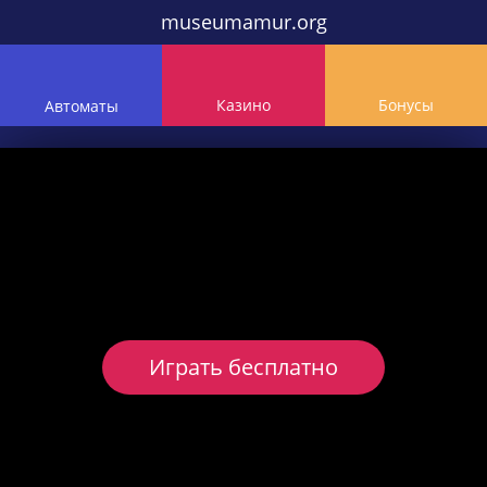
museumamur.org
Казино
Бонусы
Автоматы
Играть бесплатно