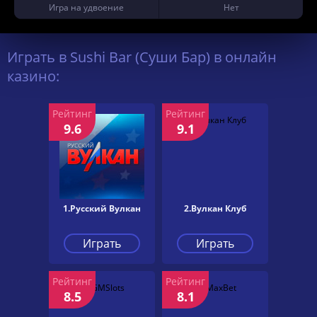
Игра на удвоение
Нет
Играть в Sushi Bar (Суши Бар) в онлайн
казино:
Рейтинг
Рейтинг
9.6
9.1
1.Русский Вулкан
2.Вулкан Клуб
Играть
Играть
Рейтинг
Рейтинг
8.5
8.1