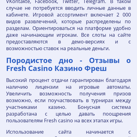
VKontakte, Facebook, Twitter, Telegram. В таком
случае не потребуется вводить личные данные в
кабинете. Игровой ассортимент включает 2 000
видов развлечений, которые распределены по
разделам. Ориентироваться на платформе удобно
даже начинающим игрокам. Все слоты на сайте
предоставляются в демо-версиях и с
возможностью ставок на реальные деньги.
Породистое дно - Отзывы о
Fresh Casino Казино Фреш
Высокий процент отдачи гарантирован благодаря
наличию лицензии на игровые автоматы.
Увеличить возможность получения призов
возможно, если поучаствовать в турнирах между
участниками казино. Бонусная система
разработана с целью давать поощрения
пользователям Fresh casino на всех этапах игры.
Использование сайта начинается с