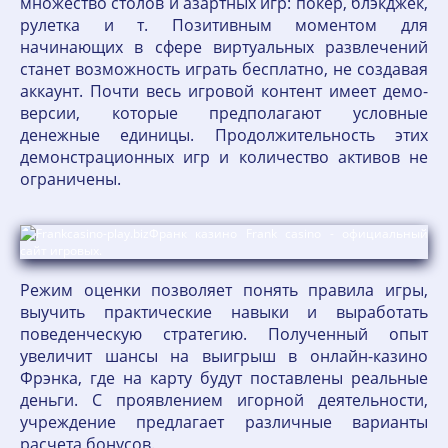
множество столов и азартных игр: покер, блэкджек,
рулетка и т. Позитивным моментом для
начинающих в сфере виртуальных развлечений
станет возможность играть бесплатно, не создавая
аккаунт. Почти весь игровой контент имеет демо-
версии, которые предполагают условные
денежные единицы. Продолжительность этих
демонстрационных игр и количество активов не
ограничены.
Режим оценки позволяет понять правила игры,
выучить практические навыки и выработать
поведенческую стратегию. Полученный опыт
увеличит шансы на выигрыш в онлайн-казино
Фрэнка, где на карту будут поставлены реальные
деньги. С проявлением игорной деятельности,
учреждение предлагает различные варианты
расчета бонусов.