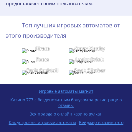
предоставляет своим пользователям.
Топ лучших игровых автоматов от
этого производителя
Pirate
Crazy Monky
Гном
Lucky Drink
Fruit Cocktail
Rock Climber
Игровые автоматы магнит
Казино 777 с бездепозитным бонусом за регистрацию
отзывы
Вся правда о онлайн казино вулкан
Как устроены игровые автоматы
Вейджер в казино это