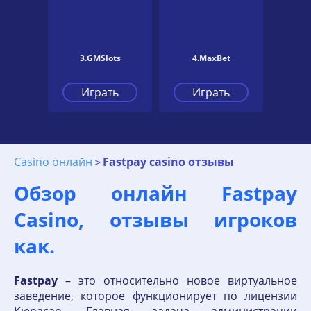
3.GMSlots
4.MaxBet
Играть
Играть
Casino онлайн
Fastpay casino отзывы
Обзор онлайн Fastpay
Casino, отзывы игроков
как.
Fastpay
– это относительно новое виртуальное
заведение, которое функционирует по лицензии