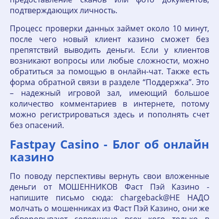
подтверждающих личность.
Процесс проверки данных займет около 10 минут,
после чего новый клиент казино сможет без
препятствий выводить деньги. Если у клиентов
возникают вопросы или любые сложности, можно
обратиться за помощью в онлайн-чат. Также есть
форма обратной связи в разделе “Поддержка”. Это
– надежный игровой зал, имеющий большое
количество комментариев в интернете, потому
можно регистрироваться здесь и пополнять счет
без опасений.
Fastpay Casino - Блог об онлайн
казино
По поводу перспективы вернуть свои вложенные
деньги от МОШЕННИКОВ Фаст Пэй Казино -
напишите письмо сюда: chargeback@НЕ НАДО
молчать о мошенниках из Фаст Пэй Казино, они же