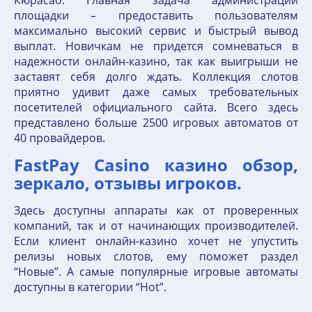
Кюрасао. Главная задача администрации
площадки – предоставить пользователям
максимально высокий сервис и быстрый вывод
выплат. Новичкам не придется сомневаться в
надежности онлайн-казино, так как выигрыши не
заставят себя долго ждать. Коллекция слотов
приятно удивит даже самых требовательных
посетителей официального сайта. Всего здесь
представлено больше 2500 игровых автоматов от
40 провайдеров.
FastPay Casino казино обзор,
зеркало, отзывы игроков.
Здесь доступны аппараты как от проверенных
компаний, так и от начинающих производителей.
Если клиент онлайн-казино хочет не упустить
релизы новых слотов, ему поможет раздел
“Новые”. А самые популярные игровые автоматы
доступны в категории “Hot”.