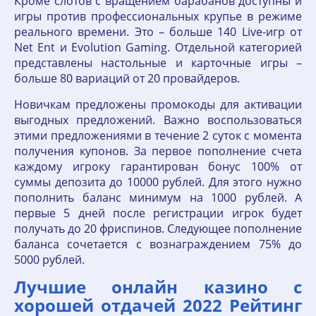
Кроме слотов с вращением барабанов доступны и
игры против профессиональных крупье в режиме
реального времени. Это – больше 140 Live-игр от
Net Ent и Evolution Gaming. Отдельной категорией
представлены настольные и карточные игры –
больше 80 вариаций от 20 провайдеров.
Новичкам предложены промокоды для активации
выгодных предложений. Важно воспользоваться
этими предложениями в течение 2 суток с момента
получения купонов. За первое пополнение счета
каждому игроку гарантирован бонус 100% от
суммы депозита до 10000 рублей. Для этого нужно
пополнить баланс минимум на 1000 рублей. А
первые 5 дней после регистрации игрок будет
получать до 20 фриспинов. Следующее пополнение
баланса сочетается с вознаграждением 75% до
5000 рублей.
Лучшие онлайн казино с
хорошей отдачей 2022 Рейтинг