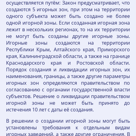
осуществляется путём: Закон предусматривает, что
создаются 5 игорных зон, при этом на территории
одного субъекта может быть создано не более
одной игорной зоны. Если созданная игорная зона
лежит в нескольких регионах, то на их территории
не могут быть созданы другие игорные зоны.
Игорные зоны создаются на территории
Республики Крым, Алтайского края, Приморского
края, Калининградской области, а также на границе
Краснодарского края и Ростовской области.
Порядок создания и ликвидации игорных зон, их
наименования, границы, а также другие параметры
игорных зон определяются правительством по
согласованию с органами государственной власти
субъектов. Решение о ликвидации правительством
игорной зоны не может быть принято до
истечения 10 лет с даты её создания.
В решении о создании игорной зоны могут быть
установлены требования к отдельным видам
игорных заведений, а также другие ограничения. В