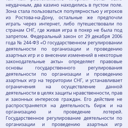
неудачным, два казино находились в пустом поле.
Зона стала пользоваться популярностью у игроков
из Ростова-на-Дону, остальные же предпочли
играть через интернет, либо путешествовали по
странам СНГ, где живая игра в покер не была под
запретом. Федеральный закон от 29 декабря 2006
года № 244-ФЗ «О государственном регулировании
деятельности по организации и проведению
азартных игр и о внесении изменений в некоторые
законодательные акты» определяет правовые
основы государственного регулирования
деятельности по организации и проведению
азартных игр на территории СНГ, и устанавливает
ограничения на осуществление данной
деятельности в целях защиты нравственности, прав
и законных интересов граждан. Его действие не
распространяется на деятельность бирж и на
организацию и проведение лотерей.
Государственное регулирование деятельности по
организации и проведению азартных игр