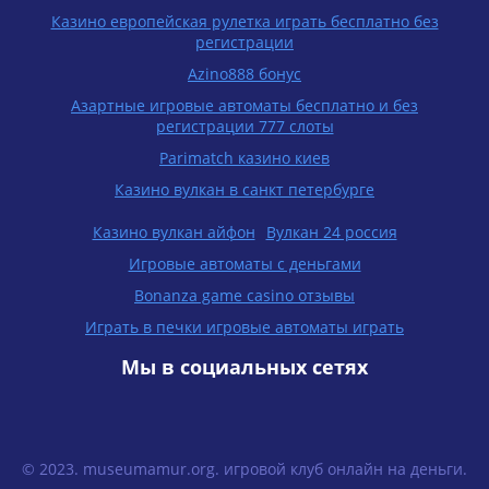
Казино европейская рулетка играть бесплатно без
регистрации
Azino888 бонус
Азартные игровые автоматы бесплатно и без
регистрации 777 слоты
Parimatch казино киев
Казино вулкан в санкт петербурге
Казино вулкан айфон
Вулкан 24 россия
Игровые автоматы с деньгами
Bonanza game casino отзывы
Играть в печки игровые автоматы играть
Мы в социальных сетях
© 2023. museumamur.org. игровой клуб онлайн на деньги.