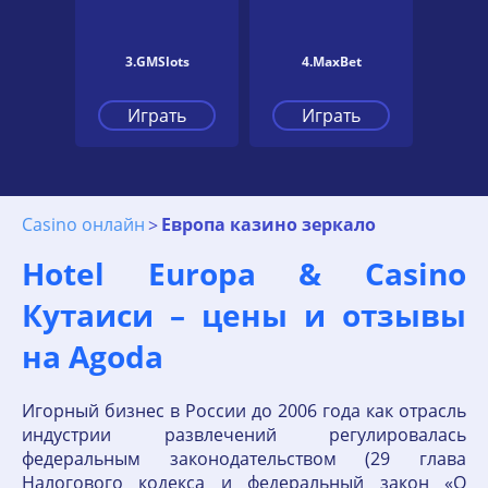
3.GMSlots
4.MaxBet
Играть
Играть
Casino онлайн
Европа казино зеркало
Hotel Europa & Casino
Кутаиси – цены и отзывы
на Agoda
Игорный бизнес в России до 2006 года как отрасль
индустрии развлечений регулировалась
федеральным законодательством (29 глава
Налогового кодекса и федеральный закон «О