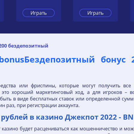
Играть
Играть
 200 бездепозитный
o-bonusБездепозитный бонус
едства или фриспины, которые могут получить все
 это хороший маркетинговый ход, а для игроков – во
быть в виде бесплатных ставок или определенной суммы
н раз, при регистрации аккаунта.
рублей в казино Джекпот 2022 - B
 казино будет расцениваться как мошенничество и може