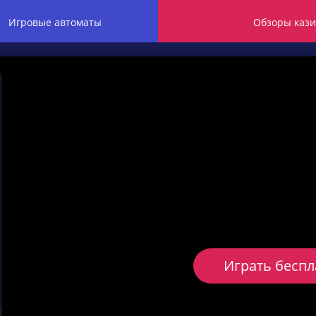
Игровые автоматы
Обзоры каз
Играть беспл