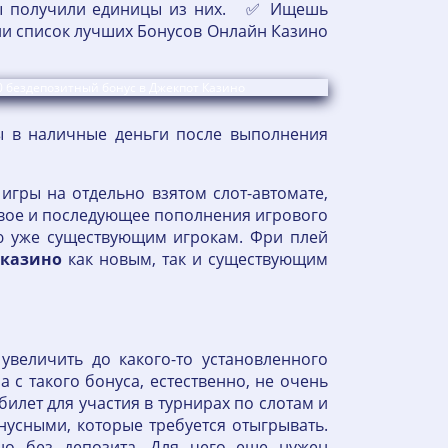
аты получили единицы из них. ✅ Ищешь
али список лучших Бонусов Онлайн Казино
ы в наличные деньги после выполнения
игры на отдельно взятом слот-автомате,
ервое и последующее пополнения игрового
ию уже существующим игрокам. Фри плей
ы
казино
как новым, так и существующим
величить до какого-то установленного
с такого бонуса, естественно, не очень
билет для участия в турнирах по слотам и
нусными, которые требуется отыгрывать.
но без депозита. Для чего еще нужен