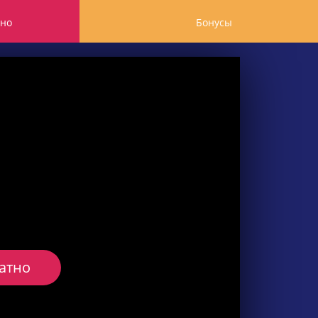
ино
Бонусы
атно