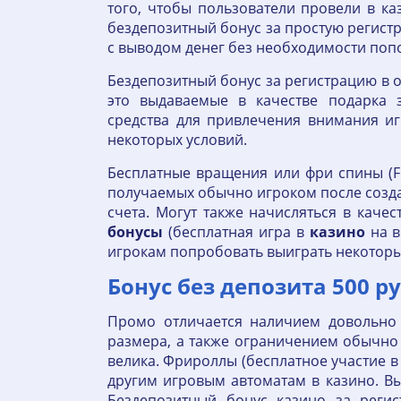
того, чтобы пользователи провели в 
бездепозитный бонус за простую регистр
с выводом денег без необходимости поп
Бездепозитный бонус за регистрацию в он
это выдаваемые в качестве подарка 
средства для привлечения внимания и
некоторых условий.
Бесплатные вращения или фри спины (Fr
получаемых обычно игроком после созд
счета. Могут также начисляться в кач
бонусы
(бесплатная игра в
казино
на в
игрокам попробовать выиграть некоторы
Бонус без депозита 500 р
Промо отличается наличием довольно 
размера, а также ограничением обычно 
велика. Фрироллы (бесплатное участие в 
другим игровым автоматам в казино. Вы
Бездепозитный бонус казино за реги