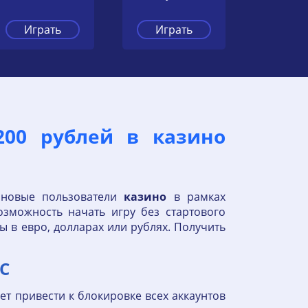
Играть
Играть
 200 рублей в казино
 новые пользователи
казино
в рамках
зможность начать игру без стартового
 в евро, долларах или рублях. Получить
NC
т привести к блокировке всех аккаунтов