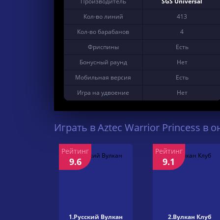
Производитель
SGS Universal
Кол-во линий
413
Кол-во барабанов
4
Фриспины
Есть
Бонусный раунд
Нет
Мобильная версия
Есть
Игра на удвоение
Нет
Играть в Aztec Warrior Princess в 
Рейтинг
Рейтинг
9.6
9.1
1.Русский Вулкан
2.Вулкан Клуб