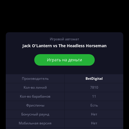
Игровой автомат
Jack O'Lantern vs The Headless Horseman
Играть на деньги
Производитель
BetDigital
Кол-во линий
7810
Кол-во барабанов
11
Фриспины
Есть
Бонусный раунд
Нет
Мобильная версия
Нет