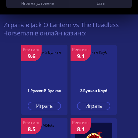
Игра на удвоение
Есть
Играть в Jack O'Lantern vs The Headless
Horseman в онлайн казино:
Рейтинг
Рейтинг
9.6
9.1
1.Русский Вулкан
2.Вулкан Клуб
Играть
Играть
Рейтинг
Рейтинг
8.5
8.1