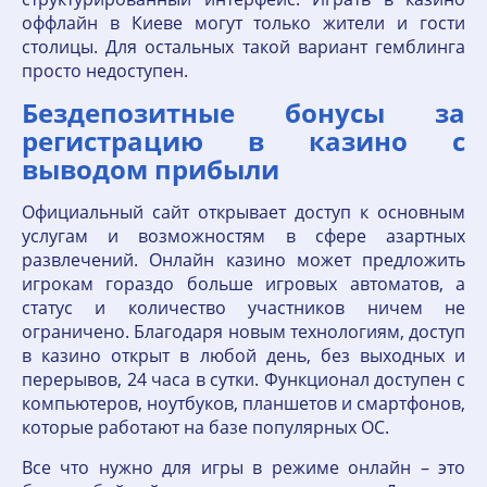
оффлайн в Киеве могут только жители и гости
столицы. Для остальных такой вариант гемблинга
просто недоступен.
Бездепозитные бонусы за
регистрацию в казино с
выводом прибыли
Официальный сайт открывает доступ к основным
услугам и возможностям в сфере азартных
развлечений. Онлайн казино может предложить
игрокам гораздо больше игровых автоматов, а
статус и количество участников ничем не
ограничено. Благодаря новым технологиям, доступ
в казино открыт в любой день, без выходных и
перерывов, 24 часа в сутки. Функционал доступен с
компьютеров, ноутбуков, планшетов и смартфонов,
которые работают на базе популярных ОС.
Все что нужно для игры в режиме онлайн – это