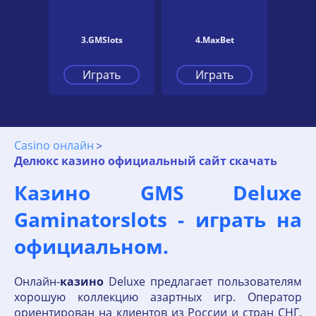
3.GMSlots
4.MaxBet
Играть
Играть
Casino онлайн
Делюкс казино официальный сайт скачать
Казино GMS Deluxe
Gaminatorslots - играть на
официальном.
Онлайн-
казино
Deluxe предлагает пользователям
хорошую коллекцию азартных игр. Оператор
ориентирован на клиентов из России и стран СНГ.