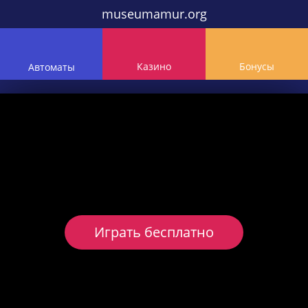
museumamur.org
Казино
Бонусы
Автоматы
Играть бесплатно