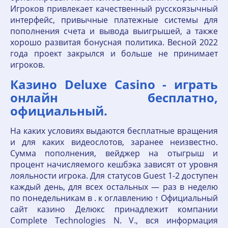
Игроков привлекает качественный русскоязычный
интерфейс, привычные платежные системы для
пополнения счета и вывода выигрышей, а также
хорошо развитая бонусная политика. Весной 2022
года проект закрылся и больше не принимает
игроков.
Казино Deluxe Casino - играть
онлайн бесплатно,
официальный.
На каких условиях выдаются бесплатные вращения
и для каких видеослотов, заранее неизвестно.
Сумма пополнения, вейджер на отыгрыш и
процент начисляемого кешбэка зависят от уровня
лояльности игрока. Для статусов Guest 1-2 доступен
каждый день, для всех остальных — раз в неделю
по понедельникам в . к оглавлению ↑ Официальный
сайт казино Делюкс принадлежит компании
Complete Technologies N. V., вся информация