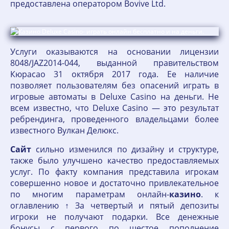
предоставлена оператором Bovive Ltd.
Услуги оказываются на основании лицензии
8048/JAZ2014-044, выданной правительством
Кюрасао 31 октября 2017 года. Ее наличие
позволяет пользователям без опасений играть в
игровые автоматы в Deluxe Casino на деньги. Не
всем известно, что Deluxe Casino — это результат
ребрендинга, проведенного владельцами более
известного Вулкан Делюкс.
Сайт
сильно изменился по дизайну и структуре,
также было улучшено качество предоставляемых
услуг. По факту компания представила игрокам
совершенно новое и достаточно привлекательное
по многим параметрам онлайн-
казино
. к
оглавлению ↑ За четвертый и пятый депозиты
игроки не получают подарки. Все денежные
бонусы с первого по шестое пополнение