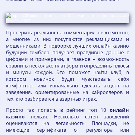
Проверить реальность комментария невозможно,
а многие из них покупаются рекламщиками и
мошенниками. В подборке лучших онлайн казино
будущий гемблер получает правдивые данные с
цифрами и примерами, а главное – возможность
сравнить несколько платформ и определить плюсы
и минусы каждой. Это поможет найти клуб, в
котором новичок будет чувствовать себя
комфортно, или изначально сделать акцент на
заведения, ориентированные на хайроллеров и
тех, кто разбирается в азартных играх.
Просто так попасть в рейтинг топ 10
онлайн
казино
нельзя. Несколько сотен заведений
оцениваются на легальность. Площадки, не
имеющие сертификата от регулятора или