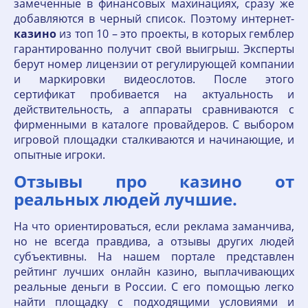
замеченные в финансовых махинациях, сразу же
добавляются в черный список. Поэтому интернет-
казино
из топ 10 – это проекты, в которых гемблер
гарантированно получит свой выигрыш. Эксперты
берут номер лицензии от регулирующей компании
и маркировки видеослотов. После этого
сертификат пробивается на актуальность и
действительность, а аппараты сравниваются с
фирменными в каталоге провайдеров. С выбором
игровой площадки сталкиваются и начинающие, и
опытные игроки.
Отзывы про казино от
реальных людей лучшие.
На что ориентироваться, если реклама заманчива,
но не всегда правдива, а отзывы других людей
субъективны. На нашем портале представлен
рейтинг лучших онлайн казино, выплачивающих
реальные деньги в России. С его помощью легко
найти площадку с подходящими условиями и