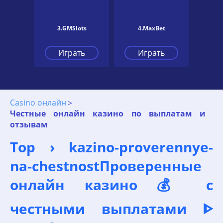
3.GMSlots
4.MaxBet
Играть
Играть
Casino онлайн
Честные онлайн казино по выплатам и
отзывам
Top › kazino-proverennye-
na-chestnostПроверенные
онлайн казино 💰 с
честными выплатами ᐈ