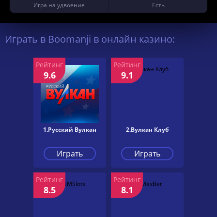
Игра на удвоение
Есть
Играть в Boomanji в онлайн казино:
Рейтинг
Рейтинг
9.6
9.1
1.Русский Вулкан
2.Вулкан Клуб
Играть
Играть
Рейтинг
Рейтинг
8.5
8.1