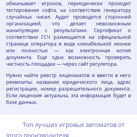
обманывает игроков, периодически проходит
тестирование софта, на соответствие генератору
случайных чисел. Аудит проводится сторонней
организацией, что делает невозможным
манипуляции с результатами. Сертификат о
соответствии ГСЧ размещается на официальной
странице оператора в виде кликабельной иконки
или полностью — как электронная копия
документа. Еще одна возможность проверить
честность площадки — через сайт регулятора.
Нужно найти реестр лицензиатов и ввести в него
реквизиты: название юридического лица, адрес
регистрации, номер разрешительного документа.
Если лицензия актуальна, эта информация будет в
базе данных.
Топ лучших игровых автоматов от
этого производителя