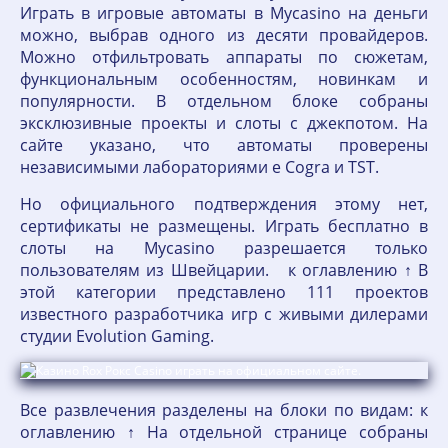
Играть в игровые автоматы в Mycasino на деньги
можно, выбрав одного из десяти провайдеров.
Можно отфильтровать аппараты по сюжетам,
функциональным особенностям, новинкам и
популярности. В отдельном блоке собраны
эксклюзивные проекты и слоты с джекпотом. На
сайте указано, что автоматы проверены
независимыми лабораториями e Cogra и TST.
Но официального подтверждения этому нет,
сертификаты не размещены. Играть бесплатно в
слоты на Mycasino разрешается только
пользователям из Швейцарии. к оглавлению ↑ В
этой категории представлено 111 проектов
известного разработчика игр с живыми дилерами
студии Evolution Gaming.
Все развлечения разделены на блоки по видам: к
оглавлению ↑ На отдельной странице собраны