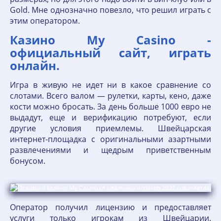
Gold. Мне однозначно повезло, что решил играть с
этим оператором.
Казино My Casino -
официальный сайт, играть
онлайн.
Игра в живую не идет ни в какое сравнение со
слотами. Всего валом — рулетки, карты, кено, даже
кости можно бросать. За день больше 1000 евро не
выдадут, еще и верификацию потребуют, если
другие условия приемлемы. Швейцарская
интернет-площадка с оригинальными азартными
развлечениями и щедрым приветственным
бонусом.
Оператор получил лицензию и предоставляет
услуги только игрокам из Швейцарии.