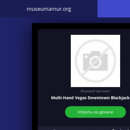
museumamur.org
Игровой автомат
Multi-Hand Vegas Downtown Blackjack
Играть на деньги