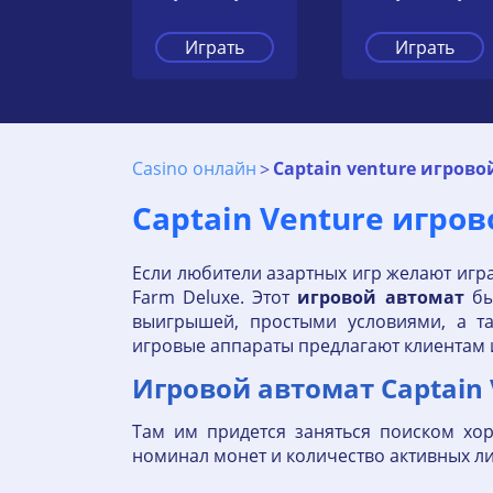
Играть
Играть
Casino онлайн
Captain venture игров
Captain Venture игров
Если любители азартных игр желают игра
Farm Deluxe. Этот
игровой
автомат
бы
выигрышей, простыми условиями, а 
игровые аппараты предлагают клиентам 
Игровой автомат Captain 
Там им придется заняться поиском хор
номинал монет и количество активных ли