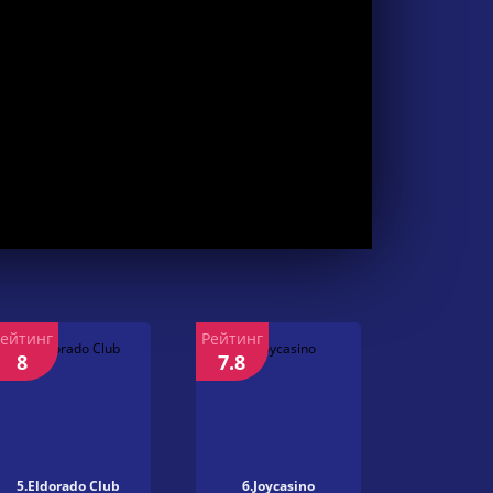
Рейтинг
Рейтинг
8
7.8
5.Eldorado Club
6.Joycasino