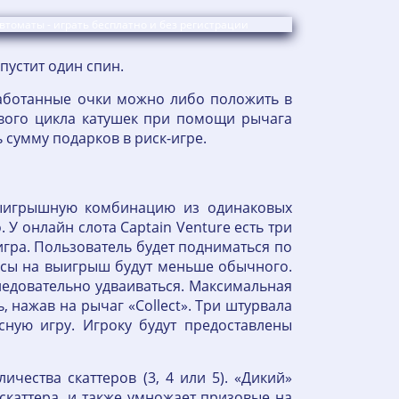
пустит один спин.
аботанные очки можно либо положить в
зового цикла катушек при помощи рычага
 сумму подарков в риск-игре.
 выигрышную комбинацию из одинаковых
У онлайн слота Captain Venture есть три
игра. Пользователь будет подниматься по
ансы на выигрыш будут меньше обычного.
ледовательно удваиваться. Максимальная
, нажав на рычаг «Collect». Три штурвала
ную игру. Игроку будут предоставлены
ичества скаттеров (3, 4 или 5). «Дикий»
скаттера, и также умножает призовые на