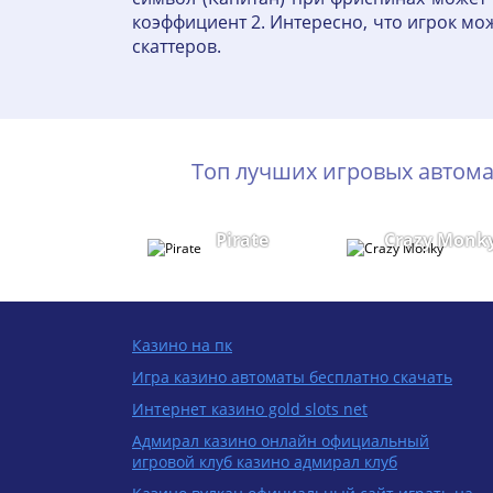
коэффициент 2. Интересно, что игрок мо
скаттеров.
Топ лучших игровых автома
Pirate
Crazy Monk
Казино на пк
Игра казино автоматы бесплатно скачать
Интернет казино gold slots net
Адмирал казино онлайн официальный
игровой клуб казино адмирал клуб