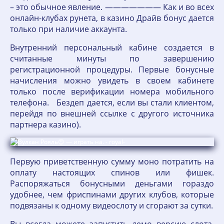
– это обычное явление. ——————— Как и во всех
онлайн-клубах рунета, в казино Драйв бонус дается
только при наличие аккаунта.
Внутренний персональный кабине создается в
считанные минуты по завершению
регистрационной процедуры. Первые бонусные
начисления можно увидеть в своем кабинете
только после верификации номера мобильного
телефона. Бездеп дается, если вы стали клиентом,
перейдя по внешней ссылке с другого источника
партнера казино).
Первую приветственную сумму моно потратить на
оплату настоящих спинов или фишек.
Распоряжаться бонусными деньгами гораздо
удобнее, чем фриспинами других клубов, которые
подвязаны к одному видеослоту и сгорают за сутки.