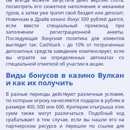
Вы всегда можете запустить демо версию слота,
посмотреть его сюжетное наполнение и механики
туров, а затем уже тратит свой бездеп или депозит.
Новичкам в Драйв
казино
бонус
500
рублей дается,
если ввести специальный промокод при
заполнении регистрационной анкеты.
Последующая
бонусная
политика для клиентов
выглядит так: Cashback – до 10% от потраченных
депозитных средств заведение компенсирует, если
вы играете на определенных автоматах со
специальной отметкой об участии в акции.
Виды бонусов в казино Вулкан
и как их получить
В разные периоды действуют различные условия,
по которым игроку начисляется подарок в рублях в
размере 400, 500 или 600. Критерии отыгрыша этих
сумм также могут различаться. Подобный код
срабатывает в том случае, если вы нашли его на
партнерском ресурсе и перешли по ссылке для