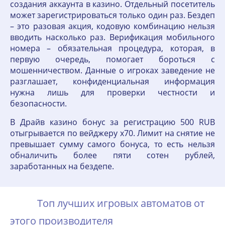
создания аккаунта в казино. Отдельный посетитель
может зарегистрироваться только один раз. Бездеп
– это разовая акция, кодовую комбинацию нельзя
вводить насколько раз. Верификация мобильного
номера – обязательная процедура, которая, в
первую очередь, помогает бороться с
мошенничеством. Данные о игроках заведение не
разглашает, конфиденциальная информация
нужна лишь для проверки честности и
безопасности.
В Драйв казино бонус за регистрацию 500 RUB
отыгрывается по вейджеру х70. Лимит на снятие не
превышает сумму самого бонуса, то есть нельзя
обналичить более пяти сотен рублей,
заработанных на бездепе.
Топ лучших игровых автоматов от
этого производителя