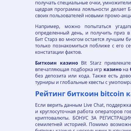
получать специальные очки, умножители 
щедрая программа лояльности делает Би
своих пользователей новыми промо-акци
Например, можно попытаться угадат
определенный день, и получить приз в
Бит Старз во многом остается лучшим би
только познакомиться поближе с его с
констатации фактов.
Биткоин
казино
Bit Starz привлекат
впечатляющая подборка игр
казино
на
без депозита или кода. Также есть дов
турниры и глобальные квесты с умопом
Рейтинг биткоин bitcoin к
Если верить данным Live Chat, поддержка
и круглосуточная работа операторов гов
криптовалюты. БОНУС ЗА РЕГИСТРАЦИ
семилетней историей. Помимо возможно
биткоин казино с несколькими тысячами