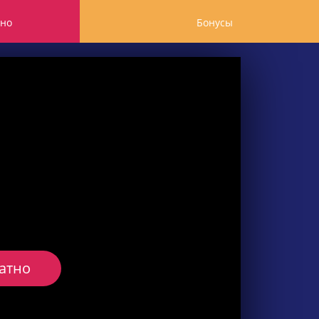
ино
Бонусы
атно