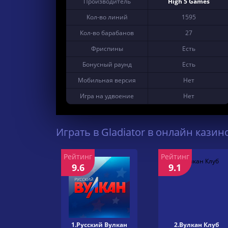
Производитель
High 5 Games
Кол-во линий
1595
Кол-во барабанов
27
Фриспины
Есть
Бонусный раунд
Есть
Мобильная версия
Нет
Игра на удвоение
Нет
Играть в Gladiator в онлайн казин
Рейтинг
Рейтинг
9.6
9.1
1.Русский Вулкан
2.Вулкан Клуб