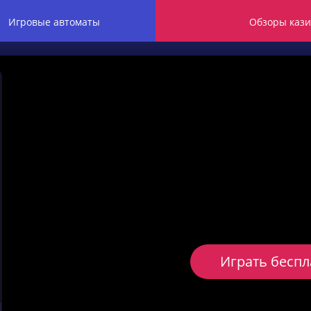
Игровые автоматы
Обзоры каз
Играть беспл