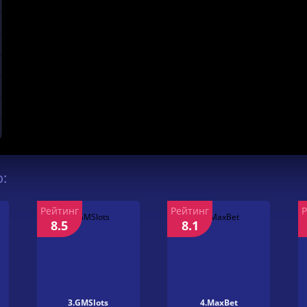
о:
Рейтинг
Рейтинг
8.5
8.1
3.GMSlots
4.MaxBet