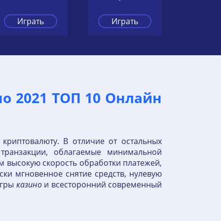
Играть
Играть
ино 2021 ТОП 10 Онлайн
криптовалюту. В отличие от остальных
 транзакции, облагаемые минимальной
м высокую скорость обработки платежей,
ки мгновенное снятие средств, нулевую
игры
казино
и всесторонний современный