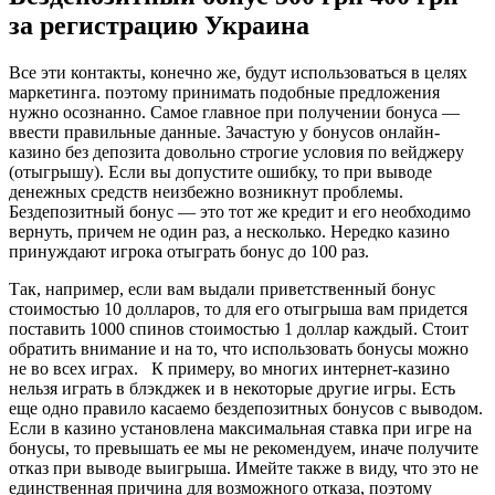
за регистрацию Украина
Все эти контакты, конечно же, будут использоваться в целях
маркетинга. поэтому принимать подобные предложения
нужно осознанно. Самое главное при получении бонуса —
ввести правильные данные. Зачастую у бонусов онлайн-
казино без депозита довольно строгие условия по вейджеру
(отыгрышу). Если вы допустите ошибку, то при выводе
денежных средств неизбежно возникнут проблемы.
Бездепозитный бонус — это тот же кредит и его необходимо
вернуть, причем не один раз, а несколько. Нередко казино
принуждают игрока отыграть бонус до 100 раз.
Так, например, если вам выдали приветственный бонус
стоимостью 10 долларов, то для его отыгрыша вам придется
поставить 1000 спинов стоимостью 1 доллар каждый. Стоит
обратить внимание и на то, что использовать бонусы можно
не во всех играх. К примеру, во многих интернет-казино
нельзя играть в блэкджек и в некоторые другие игры. Есть
еще одно правило касаемо бездепозитных бонусов с выводом.
Если в казино установлена максимальная ставка при игре на
бонусы, то превышать ее мы не рекомендуем, иначе получите
отказ при выводе выигрыша. Имейте также в виду, что это не
единственная причина для возможного отказа, поэтому