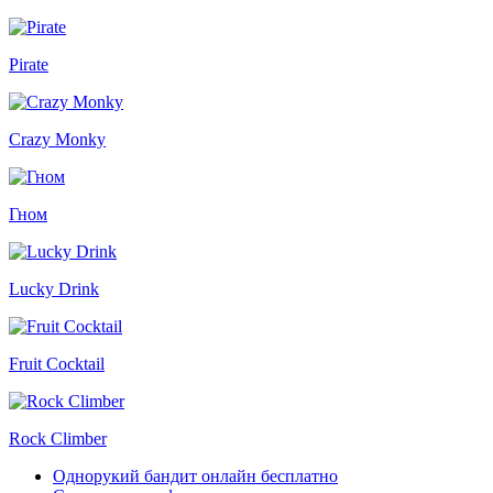
Pirate
Crazy Monky
Гном
Lucky Drink
Fruit Cocktail
Rock Climber
Однорукий бандит онлайн бесплатно