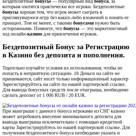
Бездепозитные
бонусы
— популярный вид
бонуса
, за
которым охотятся практически все игроки. Бездепозитные
бонусы
хороши тем, что игрок может сыграть в
приглянувшуюся игру без каких-либо вложений и понять ее
принцип. Тем не менее, с такими
бонусами
нужно быть
осторожными. Помните, что
бонусы
— это маркетинговый
ход онлайн-
казино
для привлечения игроков.
Бездепозитный Бонус за Регистрацию
в Казино без депозита и пополнения.
Тщательно изучайте условия их использования, чтобы не
попасть в неприятную ситуацию. 18 Деньги на сайте не
принимаются, сайт несет только информационный характер
Зарегистрируйтесь на сайте по нашей партнерской ссылке.
Для вывода бонусных средств после отыгрыша, необходимо
сделать депозит от 1 000 RUB / 20 EUR.
При выигрыше с данного бонуса игроками из СНГ казино
может затребовать внесение минимального депозита для
вывода выигрыша исключительно с помощью кредитной
карты Зарегистрируйтесь по нашей партнерской ссылке. Для
получения бездепозитного бонуса необходимо указать и