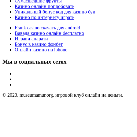
Сумасшедшие фрукты
Казино онлайн попробовать
Уникальный бонус код для казино буи
Казино по интернету играть
Frank casino скачать для android
Вавада казино онлайн бесплатно
Играви апарати
Бонус в казино фонбет
Онлайн казино на iphone
Мы в социальных сетях
© 2023. museumamur.org. игровой клуб онлайн на деньги.