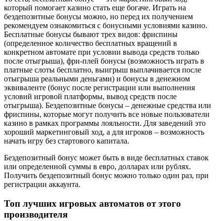
который помогает казино стать еще богаче. Играть на
бездепозитные бонусы можно, но перед их получением
рекомендуем ознакомиться с бонусными условиями казино.
Бесплатные бонусы бывают трех видов: фриспины
(определенное количество бесплатных вращений в
конкретном автомате при условии вывода средств только
после отыгрыша), фри-плей бонусы (возможность играть в
платные слоты бесплатно, выигрыш выплачивается после
отыгрыша реальными деньгами) и бонусы в денежном
эквиваленте (бонус после регистрации или выполнения
условий игровой платформы, вывод средств после
отыгрыша). Бездепозитные бонусы – денежные средства или
фриспины, которые могут получить все новые пользователи
казино в рамках программы лояльности. Для заведений это
хороший маркетинговый ход, а для игроков – возможность
начать игру без стартового капитала.
Бездепозитный бонус может быть в виде бесплатных ставок
или определенной суммы в евро, долларах или рублях.
Получить бездепозитный бонус можно только один раз, при
регистрации аккаунта.
Топ лучших игровых автоматов от этого
производителя