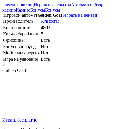
museumamur.org
Игровые автоматы
Автоматы
Обзоры
казино
Казино
Бонусы
Бонусы
Игровой автомат
Golden Goal
Играть на деньги
Производитель
Aristocrat
Кол-во линий
4803
Кол-во барабанов
5
Фриспины
Есть
Бонусный раунд
Нет
Мобильная версия
Нет
Игра на удвоение
Есть
×
Golden Goal
Играть бесплатно