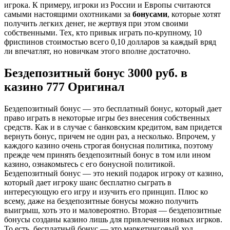
игрока. К примеру, игроки из России и Европы считаются
самыми настоящими охотниками за
бонусами
, которые хотят
получить легких денег, не жертвуя при этом своими
собственными. Тех, кто привык играть по-крупному, 10
фриспинов стоимостью всего 0,10 долларов за каждый вряд
ли впечатлят, но новичкам этого вполне достаточно.
Бездепозитный бонус 3000 руб. в
казино 777 Оригинал
Бездепозитный бонус — это бесплатный бонус, который дает
право играть в некоторые игры без внесения собственных
средств. Как и в случае с банковским кредитом, вам придется
вернуть бонус, причем не один раз, а несколько. Впрочем, у
каждого казино очень строгая бонусная политика, поэтому
прежде чем принять бездепозитный бонус в том или ином
казино, ознакомьтесь с его бонусной политикой.
Бездепозитный бонус — это некий подарок игроку от казино,
который дает игроку шанс бесплатно сыграть в
интересующую его игру и изучить его принцип. Плюс ко
всему, даже на бездепозитные бонусы можно получить
выигрыш, хоть это и маловероятно. Вторая — бездепозитные
бонусы созданы казино лишь для привлечения новых игрков.
То есть, бесплатный бонус — это маркетинговый ход,