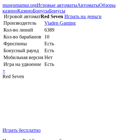
museumamur.org
Игровые автоматы
Автоматы
Обзоры
казино
Казино
Бонусы
Бонусы
Игровой автомат
Red Seven
Играть на деньги
Производитель
Viaden Gaming
Кол-во линий
6389
Кол-во барабанов
10
Фриспины
Есть
Бонусный раунд
Есть
Мобильная версия
Нет
Игра на удвоение
Есть
×
Red Seven
Играть бесплатно