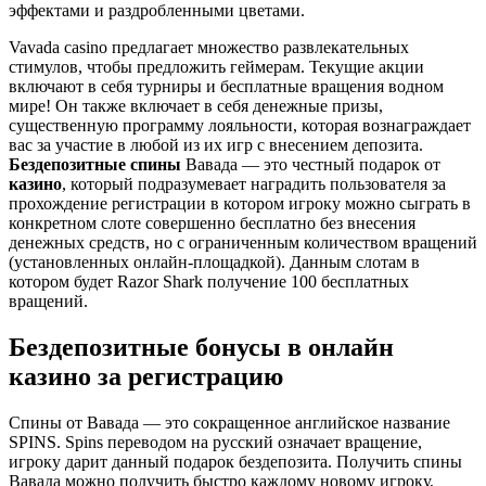
эффектами и раздробленными цветами.
Vavada casino предлагает множество развлекательных
стимулов, чтобы предложить геймерам. Текущие акции
включают в себя турниры и бесплатные вращения водном
мире! Он также включает в себя денежные призы,
существенную программу лояльности, которая вознаграждает
вас за участие в любой из их игр с внесением депозита.
Бездепозитные
спины
Вавада — это честный подарок от
казино
, который подразумевает наградить пользователя за
прохождение регистрации в котором игроку можно сыграть в
конкретном слоте совершенно бесплатно без внесения
денежных средств, но с ограниченным количеством вращений
(установленных онлайн-площадкой). Данным слотам в
котором будет Razor Shark получение 100 бесплатных
вращений.
Бездепозитные бонусы в онлайн
казино за регистрацию
Спины от Вавада — это сокращенное английское название
SPINS. Spins переводом на русский означает вращение,
игроку дарит данный подарок бездепозита. Получить спины
Вавада можно получить быстро каждому новому игроку,