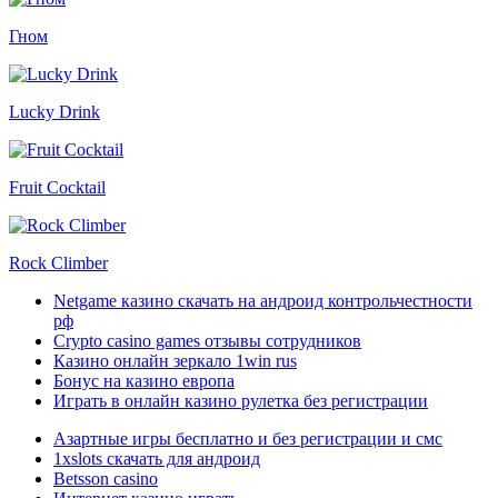
Гном
Lucky Drink
Fruit Cocktail
Rock Climber
Netgame казино скачать на андроид контрольчестности
рф
Crypto casino games отзывы сотрудников
Казино онлайн зеркало 1win rus
Бонус на казино европа
Играть в онлайн казино рулетка без регистрации
Азартные игры бесплатно и без регистрации и смс
1xslots скачать для андроид
Betsson casino