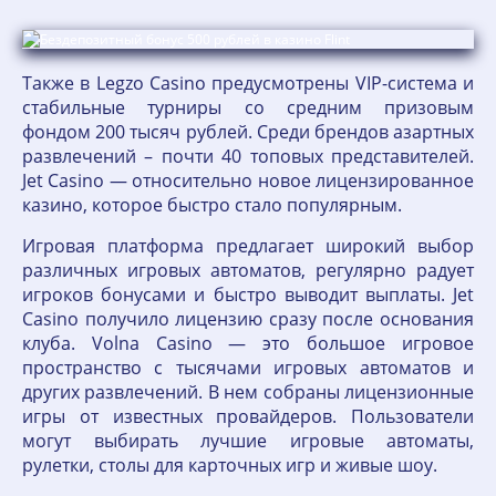
Также в Legzo Casino предусмотрены VIP-система и
стабильные турниры со средним призовым
фондом 200 тысяч рублей. Среди брендов азартных
развлечений – почти 40 топовых представителей.
Jet Casino — относительно новое лицензированное
казино, которое быстро стало популярным.
Игровая платформа предлагает широкий выбор
различных игровых автоматов, регулярно радует
игроков бонусами и быстро выводит выплаты. Jet
Casino получило лицензию сразу после основания
клуба. Volna Casino — это большое игровое
пространство с тысячами игровых автоматов и
других развлечений. В нем собраны лицензионные
игры от известных провайдеров. Пользователи
могут выбирать лучшие игровые автоматы,
рулетки, столы для карточных игр и живые шоу.