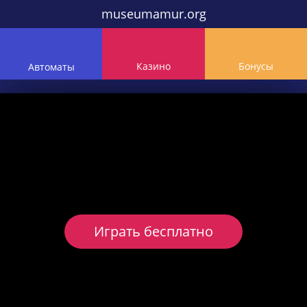
museumamur.org
Казино
Бонусы
Автоматы
Играть бесплатно