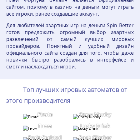
Плей Фортуна онлайн является официальным
сайтом, поэтому в казино на деньги могут играть
все игроки, ранее создавшие аккаунт.
Для любителей азартных игр на деньги Spin Better
готов предложить огромный выбор азартных
развлечений от самый лучших мировых
провайдеров. Понятный и удобный дизайн
официального сайта создан для того, чтобы даже
новички быстро разобрались в интерфейсе и
смогли наслаждаться игрой.
Топ лучших игровых автоматов от
этого производителя
Pirate
Crazy Monky
Гном
Lucky Drink
Fruit Cocktail
Rock Climber