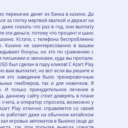
о перекачке денег из банка в казино. Да
ься за глотку мертвой хваткой и держат на
даже сказать что раз в год, они выплату
е эти деньги, потому что процент и шанс
казино. Кстати, с телефона беспроблемно
о. Казино не заинтересованно в вашем
кидывают бонусы, но это по сравнению с
я письмами и звонками, куда вы пропали.
USD был сделан в пару кликов! С Azart Play
но вам выплатит, но вот если вы решите и
меня это заведение было тренировочным
ьных гемблеров, так и для новичков. Я
. И только принудительное лечение в
Да, данному сайту стоит доверять в плане
о счета, а оператор спросила, возможно у
Azart Play отлично справляется со своей
асно работает даже на обычном китайском
 зал игровых автоматов в Выхино (еще до
риста, так при попытке вывода средств