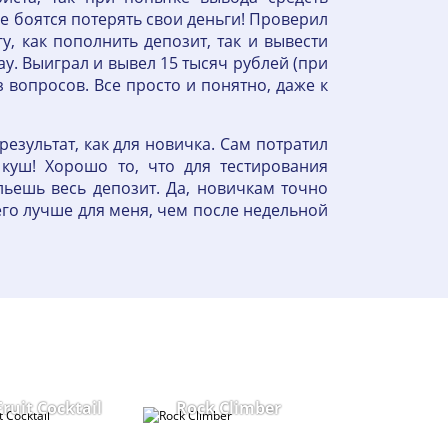
е боятся потерять свои деньги! Проверил
у, как пополнить депозит, так и вывести
y. Выиграл и вывел 15 тысяч рублей (при
 вопросов. Все просто и понятно, даже к
езультат, как для новичка. Сам потратил
куш! Хорошо то, что для тестирования
льешь весь депозит. Да, новичкам точно
его лучше для меня, чем после недельной
Fruit Cocktail
Rock Climber