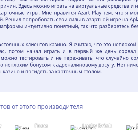
ричин. Здесь можно играть на виртуальные средства и н
арточные игры. Мне нравится Azart Play тем, что я мог
 Решил попробовать свои силы в азартной игре на Apla
латформы интуитивно понятный, так что разберетесь без
стоянных клиентов казино. Я считаю, что это неплохой р
ас, потом начал играть и в первый же день сорвал 
можно тестировать и не переживать, что случайно со
таю неплохим бонусом к адреналиновому досугу. Нет нич
н казино и посидеть за карточным столом.
тов от этого производителя
y
Гном
Lucky Drink