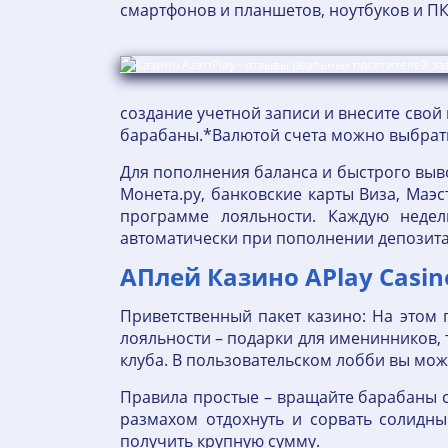
смартфонов и планшетов, ноутбуков и ПК
создание учетной записи и внесите свой
барабаны.*Валютой счета можно выбрать
Для пополнения баланса и быстрого выво
Монета.ру, банковские карты Виза, Маэ
программе лояльности. Каждую нед
автоматически при пополнении депозита 
АПлей Казино APlay Casin
Приветственный пакет казино: На этом 
лояльности – подарки для именинников
клуба. В пользовательском лобби вы мо
Правила простые – вращайте барабаны сл
размахом отдохнуть и сорвать солидн
получить крупную сумму.