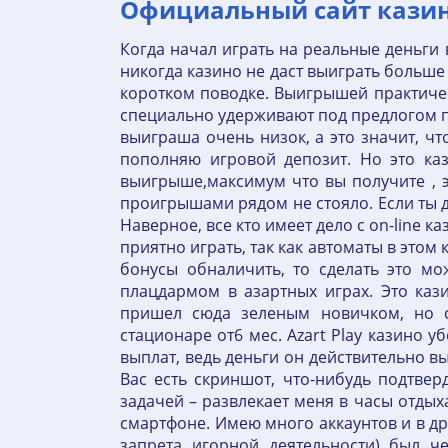
Официальный сайт казино
Когда начал играть на реальные деньги 
никогда казино не даст выиграть больше ч
коротком поводке. Выигрышей практическ
специально удерживают под предлогом по
выиграша очень низок, а это значит, чт
пополняю игровой депозит. Но это ка
выигрыше,максимум что вы получите , э
проигрышами рядом не стояло. Если ты д
Наверное, все кто имеет дело с on-line ка
приятно играть, так как автоматы в этом
бонусы обналичить, то сделать это мо
плацдармом в азартных играх. Это каз
пришел сюда зеленым новичком, но с
стационаре от6 мес. Azart Play казино у
выплат, ведь деньги он действительно вы
Вас есть скриншот, что-нибудь подтверд
задачей – развлекает меня в часы отдых
смартфоне. Имею много аккаунтов и в др
запрета игорной деятельности) был че