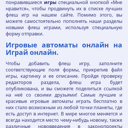
понравившиеся
игры
специальной кнопкой «Мне
нравится», чтобы продвинуть их в списке лучших
флеш игр на нашем сайте. Помимо этого, вы
можете самостоятельно пополнять наши разделы
новыми флеш играми, используя специальную
форму отправки.
Игровые автоматы онлайн на
Играй онлайн.
Чтобы добавить флеш игру, заполните
соответствующие поля формы, прикрепив файл
игры, картинку и ее описание. Пройдя проверку
редакторов раздела, флеш игра будет
опубликована, и вы сможете поделиться ссылкой
на неё со своими друзьями! Самые лучшие и
красивые игровые автоматы играть бесплатно в
них стало возможным из любой точки планеты, где
есть доступ в интернет. В мире многое меняется и
всегда находится место чему-нибудь новому, также
различные нововведения в законопроекты