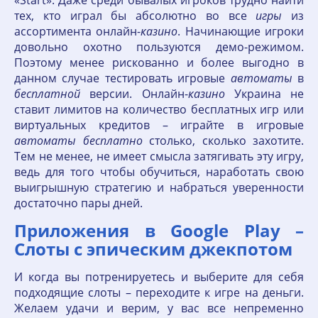
«Start». Даже среди бывалых игроков трудно найти
тех, кто играл бы абсолютно во все
игры
из
ассортимента онлайн-
казино
. Начинающие игроки
довольно охотно пользуются демо-режимом.
Поэтому менее рискованно и более выгодно в
данном случае тестировать игровые
автоматы
в
бесплатной
версии. Онлайн-
казино
Украина не
ставит лимитов на количество бесплатных игр или
виртуальных кредитов – играйте в игровые
автоматы
бесплатно
столько, сколько захотите.
Тем не менее, не имеет смысла затягивать эту игру,
ведь для того чтобы обучиться, наработать свою
выигрышную стратегию и набраться уверенности
достаточно пары дней.
Приложения в Google Play –
Слоты с эпическим джекпотом
И когда вы потренируетесь и выберите для себя
подходящие слоты – переходите к игре на деньги.
Желаем удачи и верим, у вас все непременно