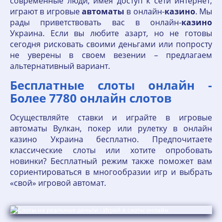
современные люди, имея доступ к сети интернет,
играют в игровые
автоматы
в онлайн-
казино
. Мы
рады приветствовать вас в онлайн-
казино
Украина. Если вы любите азарт, но не готовы
сегодня рисковать своими деньгами или попросту
не уверены в своем везении – предлагаем
альтернативный вариант.
Бесплатные слоты онлайн -
Более 7780 онлайн слотов
Осуществляйте ставки и играйте в игровые
автоматы Вулкан, покер или рулетку в онлайн
казино Украина бесплатно. Предпочитаете
классические слоты или хотите опробовать
новинки? Бесплатный режим также поможет вам
сориентироваться в многообразии игр и выбрать
«свой» игровой автомат.