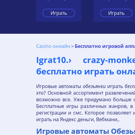
Играть
Играть
Casino онлайн
Бесплатно игровой апп
Igrat10.› crazy-m
бесплатно играть онл
Игровые автоматы
обезьянки
играть
бес
это? Основной ассортимент развлечений 
возможно все. Уже придумано больше со
Бесплатные игры различных жанров, в 
регистрации и смс. Которое позволяет 
играть на Яндекс деньги, Вебмани,.
Игровые автоматы Обезья