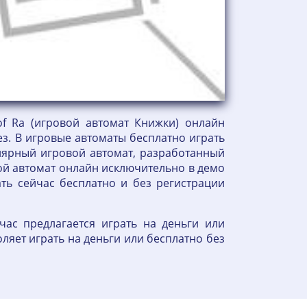
of Ra (игровой автомат Книжки) онлайн
з. В игровые автоматы бесплатно играть
улярный игровой автомат, разработанный
вой автомат онлайн исключительно в демо
ть сейчас бесплатно и без регистрации
ас предлагается играть на деньги или
ляет играть на деньги или бесплатно без