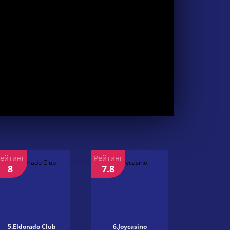
Рейтинг
Рейтинг
8
7.8
5.Eldorado Club
6.Joycasino