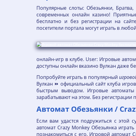
Популярные слоты: Обезьянки, Братва
современных онлайн казино! Приятны
бесплатно и без регистрации на сайте
посетители портала могут играть в любо
онлайн-игр в клубе. User: Игровые автом
доступны онлайн вказино Вулкан даже бе
Попробуйте играть в популярный
игрово
Вулкан ⏩ официальный сайт клуба игров
быстрым выводом. Игровые автомат
зарабатывают на этом. Без регистрации 
Автомат Обезьянки / Cra
Если вам удастся подружиться с этой 
автомат Crazy Monkey Обезьянка играть 
познакомиться с его. Игровой автомат C