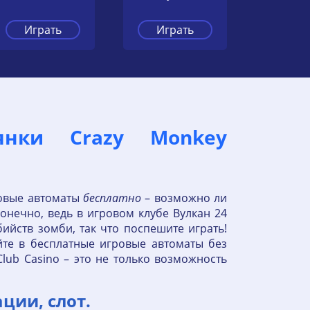
Играть
Играть
ьянки Crazy Monkey
овые автоматы
бесплатно
– возможно ли
Конечно, ведь в игровом клубе Вулкан 24
ийств зомби, так что поспешите играть!
йте в бесплатные игровые автоматы без
Club Casino – это не только возможность
ции, слот.