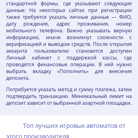
стандартной формы, где указывают следующие
данные: На некоторых сайтах при регистрации
также требуется указать личные данные — ФИО,
дату рождения, адрес проживания, номер
мобильного телефона. Важно указывать верную
информацию, иначе возникнут сложности с
верификацией и выводом средств. После открытия
аккаунта пользователю становится доступен
Личный кабинет с поддержкой кассы, где
проводятся финансовые операции. В ней нужно
выбрать вкладку «Пополнить» для внесения
депозита.
Потребуется указать метод и сумму платежа, затем
подтвердить транзакцию. Минимальный лимит на
депозит зависит от выбранной азартной площадки.
Топ лучших игровых автоматов от
этого производителя