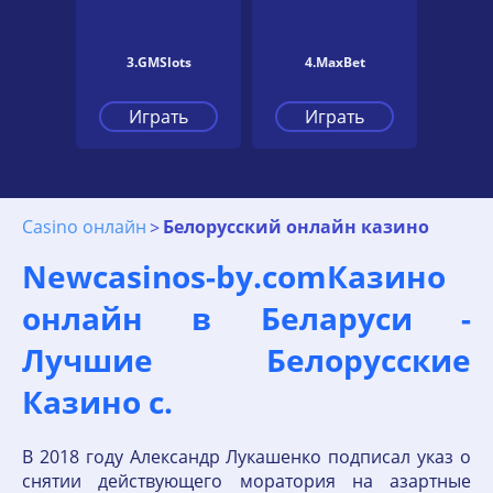
3.GMSlots
4.MaxBet
Играть
Играть
Casino онлайн
Белорусский онлайн казино
Newcasinos-by.comКазино
онлайн в Беларуси -
Лучшие Белорусские
Казино с.
В 2018 году Александр Лукашенко подписал указ о
снятии действующего моратория на азартные