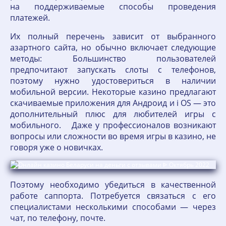
на поддерживаемые способы проведения
платежей.
Их полный перечень зависит от выбранного
азартного сайта, но обычно включает следующие
методы: Большинство пользователей
предпочитают запускать слоты с телефонов,
поэтому нужно удостовериться в наличии
мобильной версии. Некоторые казино предлагают
скачиваемые приложения для Андроид и i OS — это
дополнительный плюс для любителей игры с
мобильного. Даже у профессионалов возникают
вопросы или сложности во время игры в казино, не
говоря уже о новичках.
Поэтому необходимо убедиться в качественной
работе саппорта. Потребуется связаться с его
специалистами несколькими способами — через
чат, по телефону, почте.