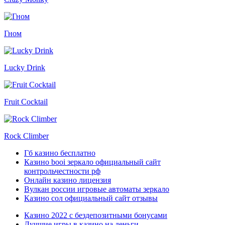
Гном
Lucky Drink
Fruit Cocktail
Rock Climber
Гб казино бесплатно
Казино booi зеркало официальный сайт
контрольчестности рф
Онлайн казино лицензия
Вулкан россии игровые автоматы зеркало
Казино сол официальный сайт отзывы
Казино 2022 с бездепозитными бонусами
Лучшие игры в казино на деньги