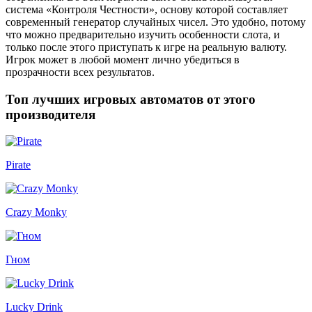
система «Контроля Честности», основу которой составляет
современный генератор случайных чисел. Это удобно, потому
что можно предварительно изучить особенности слота, и
только после этого приступать к игре на реальную валюту.
Игрок может в любой момент лично убедиться в
прозрачности всех результатов.
Топ лучших игровых автоматов от этого
производителя
Pirate
Crazy Monky
Гном
Lucky Drink