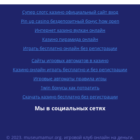
Супер слотс казино официальный сайт вход
Pin up casino бездепозитный бонус how open
Интернет казино вулкан онлайн
Казино пирамида онлайн
Играть бесплатно онлайн без регистрации
Сайты игровых автоматов в казино
Казино онлайн играть бесплатно и без регистрации
Игровые автоматы правила игры
1win бонусы как потратить
Скачать казино бесплатно без регистрации
Мы в социальных сетях
© 2023. museumamur.org. игровой клуб онлайн на деньги.