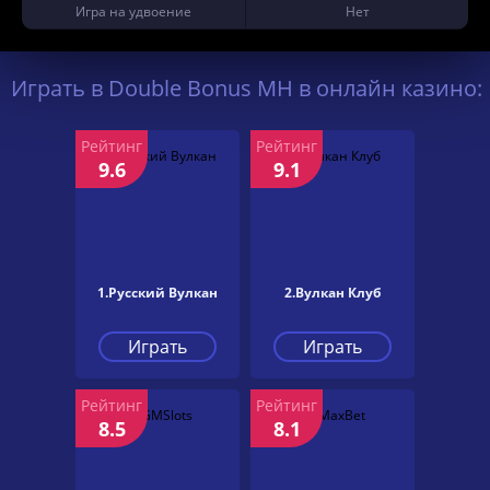
Игра на удвоение
Нет
Играть в Double Bonus MH в онлайн казино:
Рейтинг
Рейтинг
9.6
9.1
1.Русский Вулкан
2.Вулкан Клуб
Играть
Играть
Рейтинг
Рейтинг
8.5
8.1