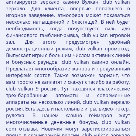
активируется зеркало казино Вулкан, club vulkan
зеркало. Для клиента, впервые попавшего в
игорное заведение, атмосфера может показаться
несколько напыщенной и блестящей. В ней будет
необходимость, когда почувствуете силы для
финансового гэмблинг-рывка, club vulkan игровой
зал. Для этого предусмотрен удобный
демонстрационный режим, club vulkan промокод.
Выпускает игры с большим числом активных линий
и бонусных раундов, club vulkan казино онлайн.
Предлагает многообразие жанров и продуманный
интерфейс слотов. Также возможен вариант, что
вам просто не заплатят и скажут спасибо за работу,
club vulkan 9 россия. Тут находятся классические
трех-барабанные автоматы и современные
аппараты на несколько линий, club vulkan зеркало
россия. Есть здесь и настольные игры, видео-покер,
рулетка. В нашем казино геймеров ждут
многочисленные денежные бонусы, club vulkan
com отзывы. Новички могут зарегистрироваться
прямо в скачиваемой версии, club vulkan зеркало